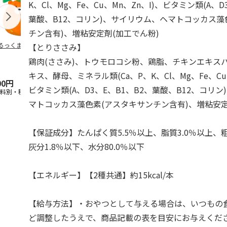
K、Cl、Mg、Fe、Cu、Mn、Zn、I)、ビタミン類(A、D
葉酸、B12、コリン)、サイリウム、ヘマトコッカス藻
チン含有)、増粘安定剤(加工でん粉)
るっくま みかん
デオトイレ 飛び散
獣医師開発 ニオイ
無添加良品 
【とりささみ】
らない消臭・抗菌サ
をとる砂専用 猫ト
ムデンタルコ
鶏肉(ささみ)、トウモロコシ粉、鶏脂、チキンエキス
ンド 4L
イレ ナチュラルグ
ぐるぐるボー
レー
…
キス、酵母、ミネラル類(Ca、P、K、Cl、Mg、Fe、Cu
00円
1,320円
1,550円
470円
ビタミン類(A、D3、E、B1、B2、葉酸、B12、コリ
送料別・税込)
(送料別・税込)
(送料別・税込)
(送料別・税込
マトコッカス藻色素(アスタキサンチン含有)、増粘安定
【保証成分】たんぱく質5.5％以上、脂質3.0％以上、粗
灰分1.8％以下、水分80.0％以下
【エネルギー】【2種共通】約15kcal/本
【給与方法】・おやつとして与える場合は、いつもの
ど調整したうえで、商品記載の表を目安にお与えくだ