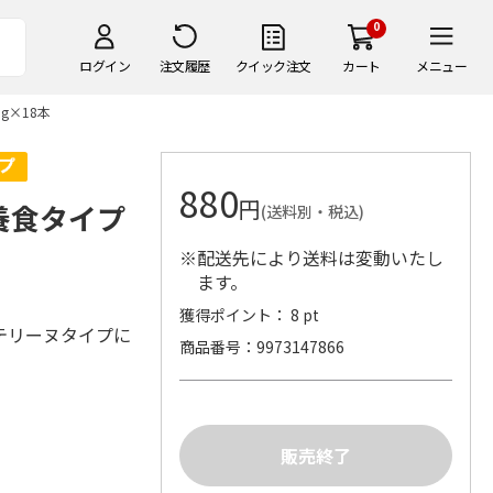
0
ログイン
注文履歴
クイック注文
カート
メニュー
g×18本
880
円
養食タイプ
(送料別・税込)
本
※配送先により送料は変動いたし
ます。
獲得ポイント： 8 pt
テリーヌタイプに
商品番号
9973147866