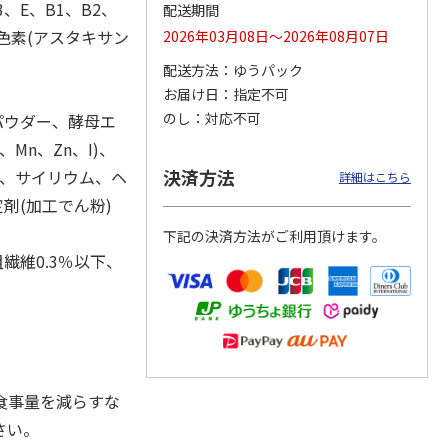
3、E、B1、B2、
配送期間
色素(アスタキサン
2026年03月08日～2026年08月07日
配送方法
ゆうパック
カムカ
銀のスプーン パウ
ペット線香 虹のか
CIAO 香り立つクラ
お届け日
指定不可
ーン
チ 健康に育つ子ね
なた フルーティフ
ンキー ちゅ～る和
のし
対応不可
パウダー、酵母エ
ン型 S
こ用 まぐろ・かつ
ローラルの香り
えBOX とりささ
…
おに
…
、Mn、Zn、I)、
120円
590円
380円
決済方法
ン)、サイリウム、ヘ
詳細はこちら
)
(送料別・税込)
(送料別・税込)
(送料別・税込)
剤(加工でん粉)
下記の決済方法がご利用頂けます。
繊維0.3％以下、
食事量を減らすな
さい。