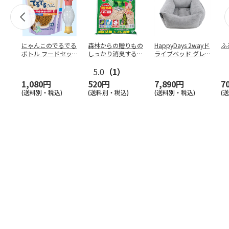
にゃんこのでるでる
森林からの贈りもの
HappyDays 2wayド
ふ
ボトル フードセッ
しっかり消臭するひ
ライブベッド グレ
ト
のきの猫砂 7L
ー
5.0
（1）
1,080円
520円
7,890円
7
(送料別・税込)
(送料別・税込)
(送料別・税込)
(