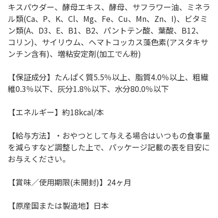
キスパウダー、酵母エキス、酵母、サフラワー油、ミネラ
ル類(Ca、P、K、Cl、Mg、Fe、Cu、Mn、Zn、I)、ビタミ
ン類(A、D3、E、B1、B2、パントテン酸、葉酸、B12、
コリン)、サイリウム、ヘマトコッカス藻色素(アスタキサ
ンチン含有)、増粘安定剤(加工でん粉)
【保証成分】たんぱく質5.5％以上、脂質4.0％以上、粗繊
維0.3％以下、灰分1.8％以下、水分80.0％以下
【エネルギー】約18kcal/本
【給与方法】・おやつとして与える場合はいつもの食事量
を減らすなど調整した上で、パッケージ記載の表を目安に
お与えください。
【賞味／使用期限(未開封)】24ヶ月
【原産国または製造地】日本