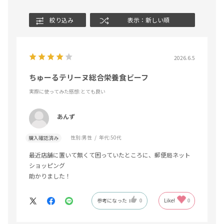
絞り込み
表示：新しい順
2026.6.5
ちゅーるテリーヌ総合栄養食ビーフ
実際に使ってみた感想
:とても良い
あんず
性別:
男性
年代:
50代
購入確認済み
最近店舗に置いて無くて困っていたところに、郵便局ネット
ショッピング
助かりました！
参考になった
0
Like!
0