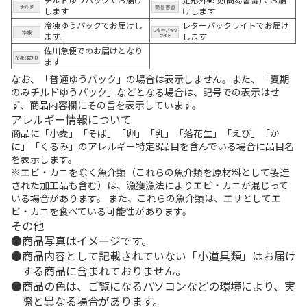
します
けします
冷凍ゆうパックでお届けし
レターパックライトでお届け
ます。
します
佐川急便でのお届けとなり
ます
なお、「普通ゆうパック」の場合は表示しません。また、「夏期
のみチルドゆうパック」などとなる場合は、記号での表示はせ
ず、商品内容欄にその旨を表示しています。
アレルギー情報について
商品に「小麦」「そば」「卵」「乳」「落花生」「えび」「か
に」「くるみ」のアレルギー特定8品目を含んでいる場合に品目名
を表示します。
※エビ・カニを除く魚介類（これらの魚介類を原材料として製造
された加工品も含む）は、漁獲漁法によりエビ・カニが混じって
いる場合があります。 また、これらの魚介類は、エサとしてエ
ビ・カニを食べている可能性があります。
その他
商品写真はイメージです。
商品内容として記載されていない「小道具類」はお届け
する商品に含まれておりません。
商品の色は、ご覧になるパソコンなどの環境により、実
際と異なる場合があります。