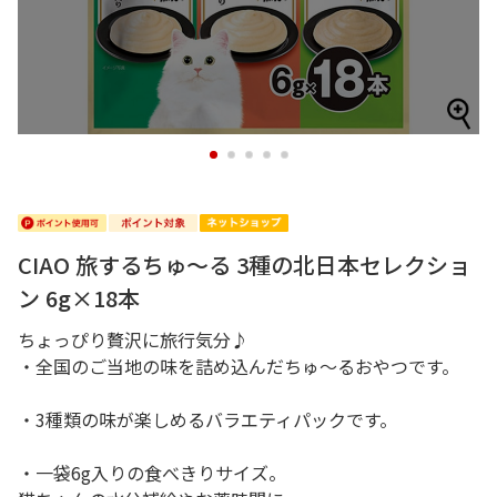
1
2
3
4
5
CIAO 旅するちゅ～る 3種の北日本セレクショ
ン 6g×18本
ちょっぴり贅沢に旅行気分♪
・全国のご当地の味を詰め込んだちゅ～るおやつです。
・3種類の味が楽しめるバラエティパックです。
・一袋6g入りの食べきりサイズ。