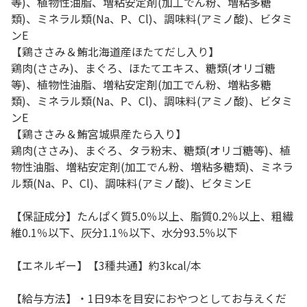
等)、植物性油脂、増粘安定剤(加工でん粉、増粘多糖
類)、ミネラル類(Na、P、Cl)、調味料(アミノ酸)、ビタミ
ンE
【鶏ささみ＆鮪北海道産ほたてだし入り】
鶏肉(ささみ)、まぐろ、ほたてエキス、糖類(オリゴ糖
等)、植物性油脂、増粘安定剤(加工でん粉、増粘多糖
類)、ミネラル類(Na、P、Cl)、調味料(アミノ酸)、ビタミ
ンE
【鶏ささみ＆鮪宮城県産たら入り】
鶏肉(ささみ)、まぐろ、タラ粉末、糖類(オリゴ糖等)、植
物性油脂、増粘安定剤(加工でん粉、増粘多糖類)、ミネラ
ル類(Na、P、Cl)、調味料(アミノ酸)、ビタミンE
【保証成分】たんぱく質5.0％以上、脂質0.2％以上、粗繊
維0.1％以下、灰分1.1％以下、水分93.5％以下
【エネルギー】【3種共通】約3kcal/本
【給与方法】・1日9本を目安におやつとしてお与えくだ