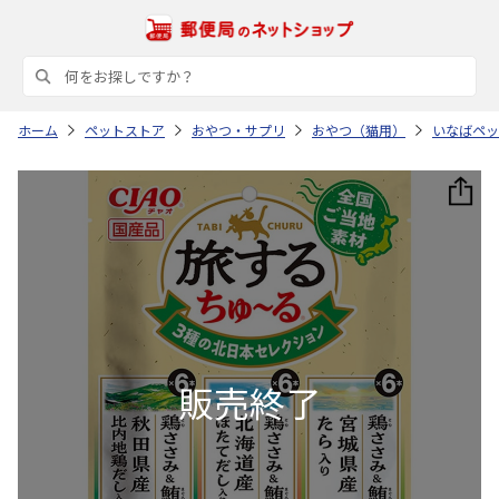
ホーム
ペットストア
おやつ・サプリ
おやつ（猫用）
いなばペッ