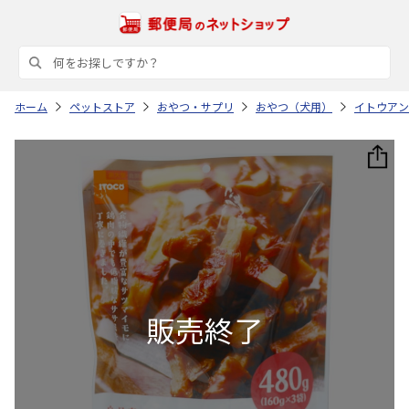
ホーム
ペットストア
おやつ・サプリ
おやつ（犬用）
イトウアン