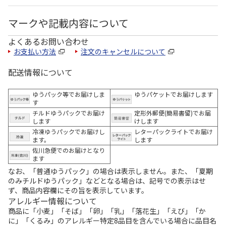
マークや記載内容について
よくあるお問い合わせ
お支払い方法
注文のキャンセルについて
配送情報について
ゆうパック等でお届けしま
ゆうパケットでお届けします
す
チルドゆうパックでお届け
定形外郵便(簡易書留)でお届
します
けします
冷凍ゆうパックでお届けし
レターパックライトでお届け
ます。
します
佐川急便でのお届けとなり
ます
なお、「普通ゆうパック」の場合は表示しません。また、「夏期
のみチルドゆうパック」などとなる場合は、記号での表示はせ
ず、商品内容欄にその旨を表示しています。
アレルギー情報について
商品に「小麦」「そば」「卵」「乳」「落花生」「えび」「か
に」「くるみ」のアレルギー特定8品目を含んでいる場合に品目名