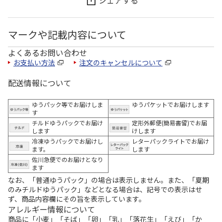
シェアする
マークや記載内容について
よくあるお問い合わせ
お支払い方法
注文のキャンセルについて
配送情報について
ゆうパック等でお届けしま
ゆうパケットでお届けします
す
チルドゆうパックでお届け
定形外郵便(簡易書留)でお届
します
けします
冷凍ゆうパックでお届けし
レターパックライトでお届け
ます。
します
佐川急便でのお届けとなり
ます
なお、「普通ゆうパック」の場合は表示しません。また、「夏期
のみチルドゆうパック」などとなる場合は、記号での表示はせ
ず、商品内容欄にその旨を表示しています。
アレルギー情報について
商品に「小麦」「そば」「卵」「乳」「落花生」「えび」「か