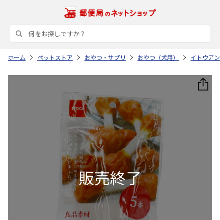
ホーム
ペットストア
おやつ・サプリ
おやつ（犬用）
イトウアン