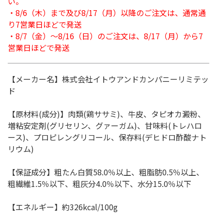
い。
・8/6（木）まで及び8/17（月）以降のご注文は、通常通
り7営業日ほどで発送
・8/7（金）～8/16（日）のご注文は、8/17（月）から7
営業日ほどで発送
【メーカー名】株式会社イトウアンドカンパニーリミテッ
ド
【原材料(成分)】肉類(鶏ササミ)、牛皮、タピオカ澱粉、
増粘安定剤(グリセリン、グァーガム)、甘味料(トレハロ
ース)、プロピレングリコール、保存料(デヒドロ酢酸ナト
リウム)
【保証成分】粗たん白質58.0％以上、粗脂肪0.5％以上、
粗繊維1.5％以下、粗灰分4.0％以下、水分15.0％以下
【エネルギー】約326kcal/100g