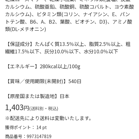
カルシウム、硫酸亜鉛、硫酸銅、硫酸コバルト、ヨウ素酸
カルシウム)、ビタミン類(コリン、ナイアシン、E、パン
トテン酸、B6、A、B2、葉酸、ビオチン、D3)、アミノ酸
類(DL-メチオニン)
【保証成分】たんぱく質13.5％以上、脂質2.5％以上、粗
繊維17.5％以下、灰分10.0％以下、水分10.0％以下
【エネルギー】280kcal以上/100g
【賞味／使用期限(未開封)】540日
【原産国または製造地】日本
1,403
円
(送料別・税込)
※配送先により送料は変動いたします。
獲得ポイント： 14 pt
商品番号
9973147819