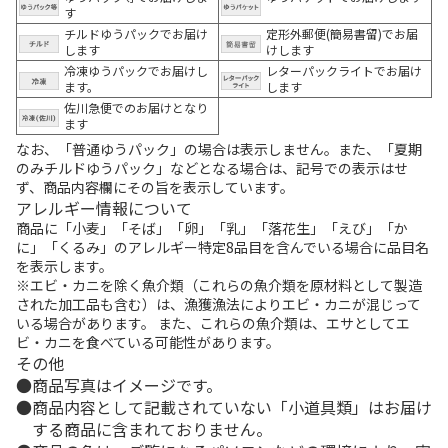
す
チルドゆうパックでお届け
定形外郵便(簡易書留)でお届
します
けします
冷凍ゆうパックでお届けし
レターパックライトでお届け
ます。
します
佐川急便でのお届けとなり
ます
なお、「普通ゆうパック」の場合は表示しません。また、「夏期
のみチルドゆうパック」などとなる場合は、記号での表示はせ
ず、商品内容欄にその旨を表示しています。
アレルギー情報について
商品に「小麦」「そば」「卵」「乳」「落花生」「えび」「か
に」「くるみ」のアレルギー特定8品目を含んでいる場合に品目名
を表示します。
※エビ・カニを除く魚介類（これらの魚介類を原材料として製造
された加工品も含む）は、漁獲漁法によりエビ・カニが混じって
いる場合があります。 また、これらの魚介類は、エサとしてエ
ビ・カニを食べている可能性があります。
その他
商品写真はイメージです。
商品内容として記載されていない「小道具類」はお届け
する商品に含まれておりません。