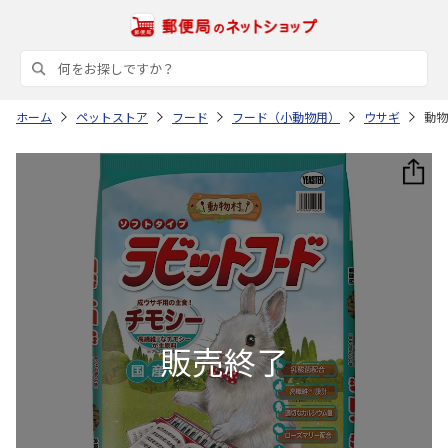
ホーム
ペットストア
フード
フード（小動物用）
ウサギ
動物