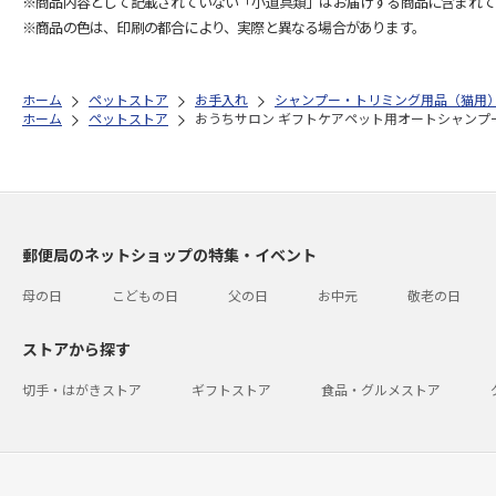
※商品内容として記載されていない「小道具類」はお届けする商品に含まれて
※商品の色は、印刷の都合により、実際と異なる場合があります。
ホーム
ペットストア
お手入れ
シャンプー・トリミング用品（猫用
ホーム
ペットストア
おうちサロン ギフトケアペット用オートシャンプ
郵便局のネットショップの特集・イベント
母の日
こどもの日
父の日
お中元
敬老の日
ストアから探す
切手・はがきストア
ギフトストア
食品・グルメストア