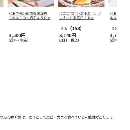
＜お中元＞南高梅減塩約
＜ご自宅用＞夏小夏（ナツ
＜お中元＞
３％はちみつ梅干４５０ｇ
コナツ）家庭用３ｋｇ
ルスターズ
4.6
（158）
4.8
（19
3,500円
3,140円
3,780円
(送料・税込)
(送料・税込)
(送料・税込)
れらの魚介類は、エサとしてエビ・カニを食べている可能性があります。