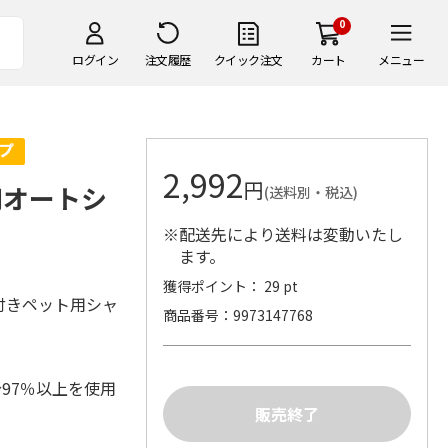
0
ログイン
注文履歴
クイック注文
カート
メニュー
2,992
円
用オートシ
(送料別・税込)
※配送先により送料は変動いたし
ます。
獲得ポイント： 29 pt
付きペット用シャ
商品番号
9973147768
97％以上を使用