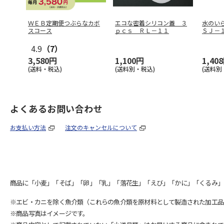
ＷＥＢ定期便つぶらなカボ
エコな密着シリコン蓋 ３
水のい
スコース
ｐｃｓ ＲＬ－１１
ＳＪ－
4.9
（7）
3,580円
1,100円
1,40
(送料・税込)
(送料別・税込)
(送料別
よくあるお問い合わせ
お支払い方法
注文のキャンセルについて
商品に「小麦」「そば」「卵」「乳」「落花生」「えび」「かに」「くるみ」
※エビ・カニを除く魚介類（これらの魚介類を原材料として製造された加工品
※商品写真はイメージです。