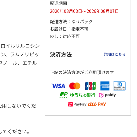
配送期間
2026年03月08日～2026年08月07日
配送方法
ゆうパック
カムカ
銀のスプーン パウ
ペット線香 虹のか
CIAO 香り立つクラ
お届け日
指定不可
ーン
チ 健康に育つ子ね
なた フルーティフ
ンキー ちゅ～る和
のし
対応不可
ン型 S
こ用 まぐろ・かつ
ローラルの香り
えBOX とりささ
…
おに
…
ウロイルサルコシン
120円
590円
380円
決済方法
リン、ラムノリピッ
詳細はこちら
)
(送料別・税込)
(送料別・税込)
(送料別・税込)
エタノール、エチル
下記の決済方法がご利用頂けます。
使用しないでくだ
してください。