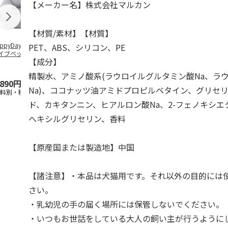
【メーカー名】株式会社マルカン
【材質/素材】【材質】
ppyDays 2wayド
獣医師開発 ニオイ
デオトイレ 飛び散
無添加良品 
PET、ABS、シリコン、PE
イブベッド グレ
をとる砂専用 猫ト
らない消臭・抗菌サ
ムデンタルコ
【成分】
イレ ナチュラルグ
ンド 4L
ぐるぐるボー
レー
…
精製水、アミノ酸系(ラウロイルグルタミン酸Na、ラ
,890円
1,550円
1,320円
470円
Na)、ココナッツ油アミドプロピルベタイン、グリセ
送料別・税込)
(送料別・税込)
(送料別・税込)
(送料別・税込
ド、カキタンニン、ヒアルロン酸Na、2-フェノキシ
へキシルグリセリン、香料
【原産国または製造地】中国
【諸注意】・本品は犬猫用です。それ以外の目的には
さい。
・乳幼児の手の届く場所には保管しないでください。
・いつもお世話をしている大人の飼い主が行うように