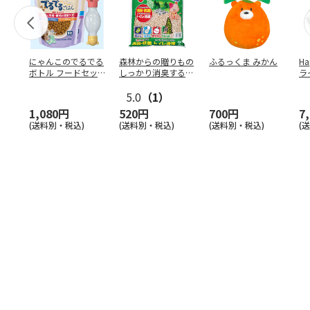
にゃんこのでるでる
森林からの贈りもの
ふるっくま みかん
Ha
ボトル フードセッ
しっかり消臭するひ
ラ
ト
のきの猫砂 7L
ー
5.0
（1）
1,080円
520円
700円
7
(送料別・税込)
(送料別・税込)
(送料別・税込)
(