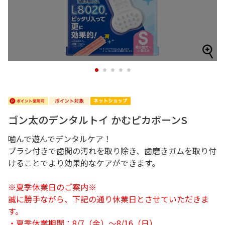
1
2
3
4
5
ゴン太のデンタルトイ かむピカボーンS
噛んで遊んでデンタルケア！
ブラシ付きで歯間の汚れを取り除き、歯磨きガムを取り付
けることでより効果的なケアができます。
※夏季休業日のご案内※
誠に勝手ながら、下記の通り休業日とさせていただきま
す。
・夏季休業期間：8/7（金）～8/16（日）