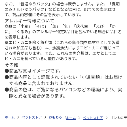
なお、「普通ゆうパック」の場合は表示しません。また、「夏期
のみチルドゆうパック」などとなる場合は、記号での表示はせ
ず、商品内容欄にその旨を表示しています。
アレルギー情報について
商品に「小麦」「そば」「卵」「乳」「落花生」「えび」「か
に」「くるみ」のアレルギー特定8品目を含んでいる場合に品目名
を表示します。
※エビ・カニを除く魚介類（これらの魚介類を原材料として製造
された加工品も含む）は、漁獲漁法によりエビ・カニが混じって
いる場合があります。 また、これらの魚介類は、エサとしてエ
ビ・カニを食べている可能性があります。
その他
商品写真はイメージです。
商品内容として記載されていない「小道具類」はお届け
する商品に含まれておりません。
商品の色は、ご覧になるパソコンなどの環境により、実
際と異なる場合があります。
ホーム
ペットストア
おもちゃ
おもちゃ（犬用）
ゴン太のデンタ
ホーム
ペットストア
ゴン太のデ