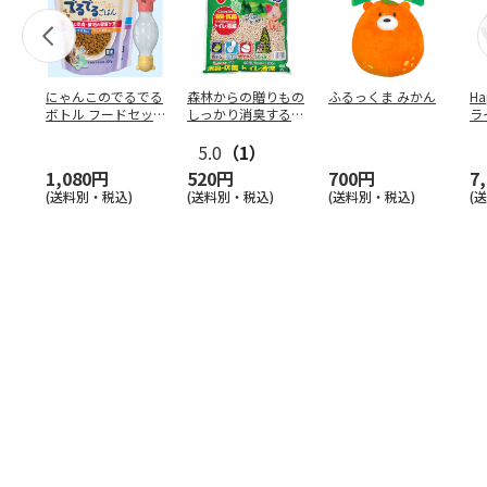
にゃんこのでるでる
森林からの贈りもの
ふるっくま みかん
Ha
ボトル フードセッ
しっかり消臭するひ
ラ
ト
のきの猫砂 7L
ー
5.0
（1）
1,080円
520円
700円
7
(送料別・税込)
(送料別・税込)
(送料別・税込)
(