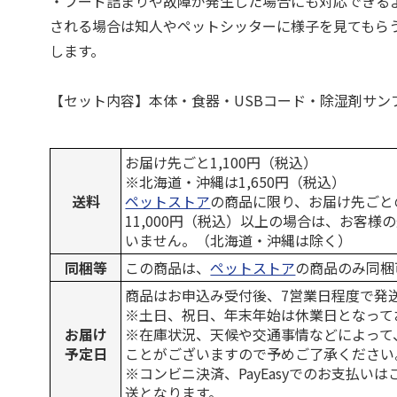
・フード詰まりや故障が発生した場合にも対応できる
される場合は知人やペットシッターに様子を見てもら
します。
【セット内容】本体・食器・USBコード・除湿剤サン
お届け先ごと1,100円（税込）
※北海道・沖縄は1,650円（税込）
送料
ペットストア
の商品に限り、お届け先ごと
11,000円（税込）以上の場合は、お客様
いません。（北海道・沖縄は除く）
同梱等
この商品は、
ペットストア
の商品のみ同梱
商品はお申込み受付後、7営業日程度で発
※土日、祝日、年末年始は休業日となって
お届け
※在庫状況、天候や交通事情などによって
予定日
ことがございますので予めご了承ください
※コンビニ決済、PayEasyでのお支払い
送となります。