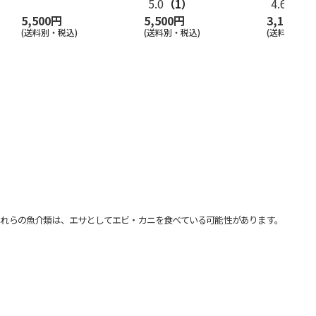
5.0
（1）
4.6
（15
5,500円
5,500円
3,140円
(送料別・税込)
(送料別・税込)
(送料・税込)
れらの魚介類は、エサとしてエビ・カニを食べている可能性があります。