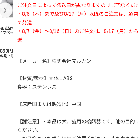
ご注文日によって発送日が異なりますのでご了承くだ
・8/6（木）まで及び8/17（月）以降のご注文は、通
で発送
ppyDays 2wayド
獣医師開発 ニオイ
デオトイレ 飛び散
無添加良品 
・8/7（金）～8/16（日）のご注文は、8/17（月）
イブベッド グレ
をとる砂専用 猫ト
らない消臭・抗菌サ
ムデンタルコ
イレ ナチュラルグ
ンド 4L
ぐるぐるボー
送
レー
…
,890円
1,550円
1,320円
470円
送料別・税込)
(送料別・税込)
(送料別・税込)
(送料別・税込
【メーカー名】株式会社マルカン
【材質/素材】本体：ABS
食器：ステンレス
【原産国または製造地】中国
【諸注意】・本品は犬、猫用の給餌器です。他の目的
ください。