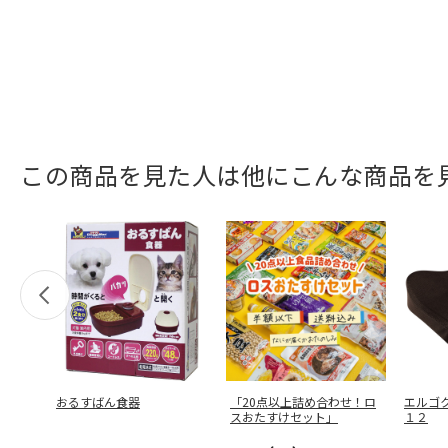
この商品を見た人は他にこんな商品を
おるすばん食器
「20点以上詰め合わせ！ロ
エルゴ
スおたすけセット」
１２