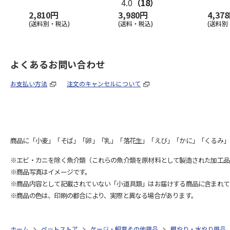
4.0
（18）
2,810円
3,980円
4,37
(送料別・税込)
(送料・税込)
(送料別
よくあるお問い合わせ
お支払い方法
注文のキャンセルについて
商品に「小麦」「そば」「卵」「乳」「落花生」「えび」「かに」「くるみ」
※エビ・カニを除く魚介類（これらの魚介類を原材料として製造された加工品
※商品写真はイメージです。
※商品内容として記載されていない「小道具類」はお届けする商品に含まれて
※商品の色は、印刷の都合により、実際と異なる場合があります。
ホーム
ペットストア
ケージ・飼育その他用品
餌やり・水やり用品