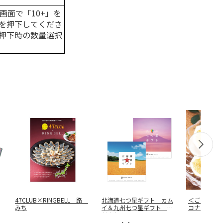
画面で「10+」を
を押下してくださ
押下時の数量選択
47CLUB×RINGBELL 路
北海道七つ星ギフト カム
＜ご自宅用
みち
イ＆九州七つ星ギフト ひ
コナツ）家
だまり