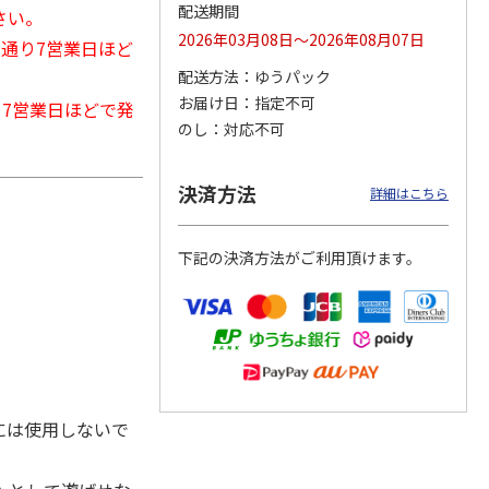
配送期間
さい。
2026年03月08日～2026年08月07日
常通り7営業日ほど
配送方法
ゆうパック
カムカ
銀のスプーン パウ
ペット線香 虹のか
CIAO 香り立つクラ
お届け日
指定不可
から7営業日ほどで発
ーン
チ 健康に育つ子ね
なた フルーティフ
ンキー ちゅ～る和
のし
対応不可
ン型 S
こ用 まぐろ・かつ
ローラルの香り
えBOX とりささ
…
おに
…
120円
590円
380円
決済方法
詳細はこちら
)
(送料別・税込)
(送料別・税込)
(送料別・税込)
下記の決済方法がご利用頂けます。
には使用しないで