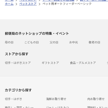
ホーム
ペットストア
ペット用オートフィーダーベーシック
郵便局のネットショップの特集・イベント
母の日
こどもの日
父の日
お中元
敬老の日
ストアから探す
切手・はがきストア
ギフトストア
食品・グルメストア
カテゴリから探す
切手・はがき
海鮮お取り寄せ
肉お取り寄せ
梅干し・惣菜・カレー
ジャム・はちみつ
調味料・ドレッ