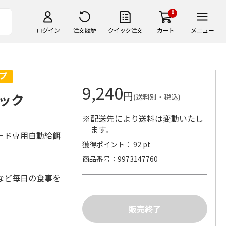
0
ログイン
注文履歴
クイック注文
カート
メニュー
9,240
円
ック
(送料別・税込)
※配送先により送料は変動いたし
ます。
ード専用自動給餌
獲得ポイント： 92 pt
商品番号
9973147760
など毎日の食事を