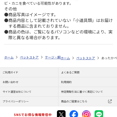
ビ・カニを食べている可能性があります。
その他
商品写真はイメージです。
商品内容として記載されていない「小道具類」はお届け
する商品に含まれておりません。
商品の色は、ご覧になるパソコンなどの環境により、実
際と異なる場合があります。
ホーム
ペットストア
ケージ・飼育その他用品
ベッド・マット・ステ
ホーム
ペットストア
あったかペッ
ご利用ガイド
よくあるご質問
お問い合わせ
利用規約
サイト運営会社について
特定商取引法に基づく表記について
プライバシーポリシー
商品のご提案はこちら
SNSでお得な情報発信中