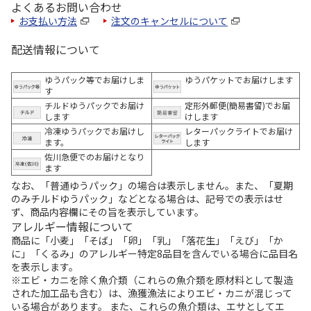
よくあるお問い合わせ
お支払い方法
注文のキャンセルについて
配送情報について
ゆうパック等でお届けしま
ゆうパケットでお届けします
す
チルドゆうパックでお届け
定形外郵便(簡易書留)でお届
します
けします
冷凍ゆうパックでお届けし
レターパックライトでお届け
ます。
します
佐川急便でのお届けとなり
ます
なお、「普通ゆうパック」の場合は表示しません。また、「夏期
のみチルドゆうパック」などとなる場合は、記号での表示はせ
ず、商品内容欄にその旨を表示しています。
アレルギー情報について
商品に「小麦」「そば」「卵」「乳」「落花生」「えび」「か
に」「くるみ」のアレルギー特定8品目を含んでいる場合に品目名
を表示します。
※エビ・カニを除く魚介類（これらの魚介類を原材料として製造
された加工品も含む）は、漁獲漁法によりエビ・カニが混じって
いる場合があります。 また、これらの魚介類は、エサとしてエ