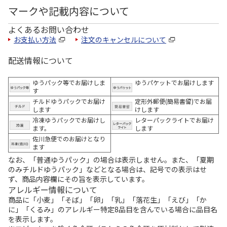
マークや記載内容について
よくあるお問い合わせ
お支払い方法
注文のキャンセルについて
配送情報について
ゆうパック等でお届けしま
ゆうパケットでお届けします
す
チルドゆうパックでお届け
定形外郵便(簡易書留)でお届
します
けします
冷凍ゆうパックでお届けし
レターパックライトでお届け
ます。
します
佐川急便でのお届けとなり
ます
なお、「普通ゆうパック」の場合は表示しません。また、「夏期
のみチルドゆうパック」などとなる場合は、記号での表示はせ
ず、商品内容欄にその旨を表示しています。
アレルギー情報について
商品に「小麦」「そば」「卵」「乳」「落花生」「えび」「か
に」「くるみ」のアレルギー特定8品目を含んでいる場合に品目名
を表示します。