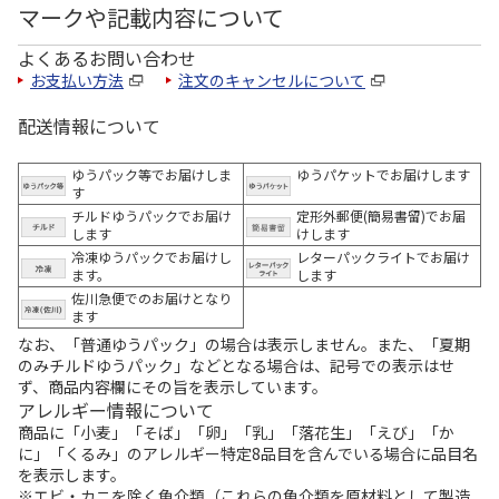
マークや記載内容について
よくあるお問い合わせ
お支払い方法
注文のキャンセルについて
配送情報について
ゆうパック等でお届けしま
ゆうパケットでお届けします
す
チルドゆうパックでお届け
定形外郵便(簡易書留)でお届
します
けします
冷凍ゆうパックでお届けし
レターパックライトでお届け
ます。
します
佐川急便でのお届けとなり
ます
なお、「普通ゆうパック」の場合は表示しません。また、「夏期
のみチルドゆうパック」などとなる場合は、記号での表示はせ
ず、商品内容欄にその旨を表示しています。
アレルギー情報について
商品に「小麦」「そば」「卵」「乳」「落花生」「えび」「か
に」「くるみ」のアレルギー特定8品目を含んでいる場合に品目名
を表示します。
※エビ・カニを除く魚介類（これらの魚介類を原材料として製造