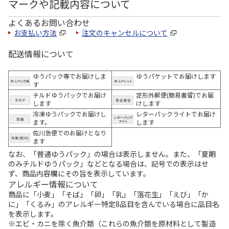
マークや記載内容について
よくあるお問い合わせ
お支払い方法
注文のキャンセルについて
配送情報について
ゆうパック等でお届けしま
ゆうパケットでお届けします
す
チルドゆうパックでお届け
定形外郵便(簡易書留)でお届
します
けします
冷凍ゆうパックでお届けし
レターパックライトでお届け
ます。
します
佐川急便でのお届けとなり
ます
なお、「普通ゆうパック」の場合は表示しません。また、「夏期
のみチルドゆうパック」などとなる場合は、記号での表示はせ
ず、商品内容欄にその旨を表示しています。
アレルギー情報について
商品に「小麦」「そば」「卵」「乳」「落花生」「えび」「か
に」「くるみ」のアレルギー特定8品目を含んでいる場合に品目名
を表示します。
※エビ・カニを除く魚介類（これらの魚介類を原材料として製造