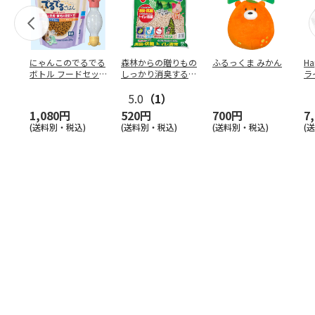
にゃんこのでるでる
森林からの贈りもの
ふるっくま みかん
Ha
ボトル フードセッ
しっかり消臭するひ
ラ
ト
のきの猫砂 7L
ー
5.0
（1）
1,080円
520円
700円
7
(送料別・税込)
(送料別・税込)
(送料別・税込)
(