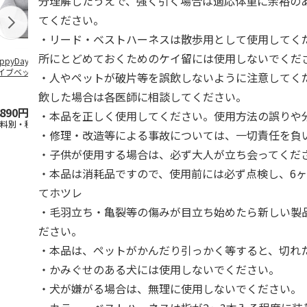
分理解したうえで、強く引く場合は適応体重に余裕の
てください。
・リード・ベストハーネスは散歩用として使用してく
所にとどめておくためのケイ留には使用しないでくだ
ppyDays 2wayド
獣医師開発 ニオイ
デオトイレ 飛び散
無添加良品 
イブベッド グレ
をとる砂専用 猫ト
らない消臭・抗菌サ
ムデンタルコ
・人やペットが破片等を誤飲しないように注意してく
イレ ナチュラルグ
ンド 4L
ぐるぐるボー
レー
…
飲した場合は各医師に相談してください。
,890円
1,550円
1,320円
470円
・本品を正しく使用してください。使用方法の誤りや
送料別・税込)
(送料別・税込)
(送料別・税込)
(送料別・税込
・修理・改造等による事故については、一切責任を負
・子供が使用する場合は、必ず大人が立ち会ってくだ
・本品は消耗品ですので、使用前には必ず点検し、6
てホツレ
・毛羽立ち・亀裂等の傷みが目立ち始めたら新しい製
ださい。
・本品は、ペットがかんだり引っかく等すると、切れ
・かみぐせのある犬には使用しないでください。
・犬が嫌がる場合は、無理に使用しないでください。