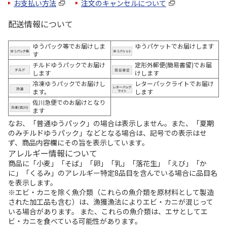
お支払い方法
注文のキャンセルについて
配送情報について
ゆうパック等でお届けしま
ゆうパケットでお届けします
す
チルドゆうパックでお届け
定形外郵便(簡易書留)でお届
します
けします
冷凍ゆうパックでお届けし
レターパックライトでお届け
ます。
します
佐川急便でのお届けとなり
ます
なお、「普通ゆうパック」の場合は表示しません。また、「夏期
のみチルドゆうパック」などとなる場合は、記号での表示はせ
ず、商品内容欄にその旨を表示しています。
アレルギー情報について
商品に「小麦」「そば」「卵」「乳」「落花生」「えび」「か
に」「くるみ」のアレルギー特定8品目を含んでいる場合に品目名
を表示します。
※エビ・カニを除く魚介類（これらの魚介類を原材料として製造
された加工品も含む）は、漁獲漁法によりエビ・カニが混じって
いる場合があります。 また、これらの魚介類は、エサとしてエ
ビ・カニを食べている可能性があります。