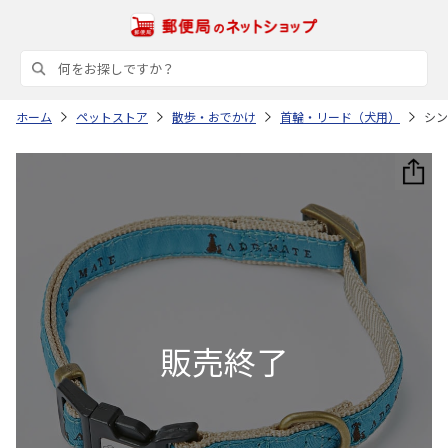
ホーム
ペットストア
散歩・おでかけ
首輪・リード（犬用）
シン