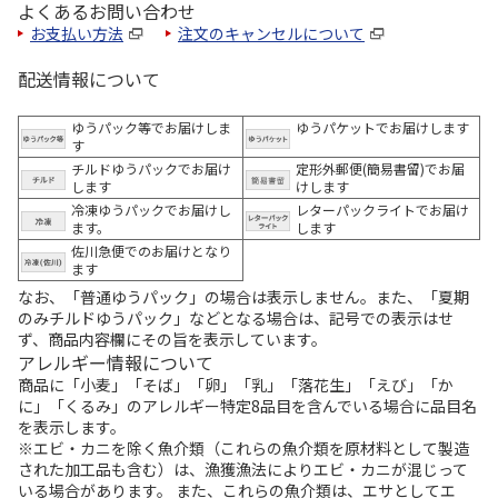
よくあるお問い合わせ
お支払い方法
注文のキャンセルについて
配送情報について
ゆうパック等でお届けしま
ゆうパケットでお届けします
す
チルドゆうパックでお届け
定形外郵便(簡易書留)でお届
します
けします
冷凍ゆうパックでお届けし
レターパックライトでお届け
ます。
します
佐川急便でのお届けとなり
ます
なお、「普通ゆうパック」の場合は表示しません。また、「夏期
のみチルドゆうパック」などとなる場合は、記号での表示はせ
ず、商品内容欄にその旨を表示しています。
アレルギー情報について
商品に「小麦」「そば」「卵」「乳」「落花生」「えび」「か
に」「くるみ」のアレルギー特定8品目を含んでいる場合に品目名
を表示します。
※エビ・カニを除く魚介類（これらの魚介類を原材料として製造
された加工品も含む）は、漁獲漁法によりエビ・カニが混じって
いる場合があります。 また、これらの魚介類は、エサとしてエ