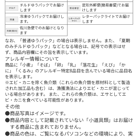
チルドゆうパックでお届け
定形外郵便(簡易書留)でお届
します
けします
冷凍ゆうパックでお届けし
レターパックライトでお届け
ます。
します
佐川急便でのお届けとなり
ます
なお、「普通ゆうパック」の場合は表示しません。また、「夏期
のみチルドゆうパック」などとなる場合は、記号での表示はせ
ず、商品内容欄にその旨を表示しています。
アレルギー情報について
商品に「小麦」「そば」「卵」「乳」「落花生」「えび」「か
に」「くるみ」のアレルギー特定8品目を含んでいる場合に品目名
を表示します。
※エビ・カニを除く魚介類（これらの魚介類を原材料として製造
された加工品も含む）は、漁獲漁法によりエビ・カニが混じって
いる場合があります。 また、これらの魚介類は、エサとしてエ
ビ・カニを食べている可能性があります。
その他
商品写真はイメージです。
商品内容として記載されていない「小道具類」はお届け
する商品に含まれておりません。
商品の色は、ご覧になるパソコンなどの環境により、実