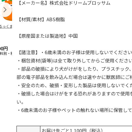
【メーカー名】株式会社ドリームブロッサム
【材質/素材】ABS樹脂
るっくま みかん
デオトイレ 飛び散
獣医師開発 ニオイ
無添加良品 
らない消臭・抗菌サ
をとる砂専用 猫ト
ムデンタルコ
【原産国または製造地】中国
ンド 4L
イレ ナチュラルグ
ぐるぐるボー
レー
…
00円
1,320円
1,550円
470円
【諸注意】・6歳未満のお子様は使用しないでくださ
送料別・税込)
(送料別・税込)
(送料別・税込)
(送料別・税込
・梱包資材(袋等)は全て取り外してからご使用くださ
・部品の破損により犬がけがをしたり、プラスチック
部の電子部品を飲み込んだ場合は速やかに獣医師にご
・安全のため、破損・変形した製品は使用しないでく
・破損した場合はけがをする恐れがありますので使用
い。
・6歳未満のお子様やペットの触れない場所に保管し
お届け先ごと1,100円（税込）