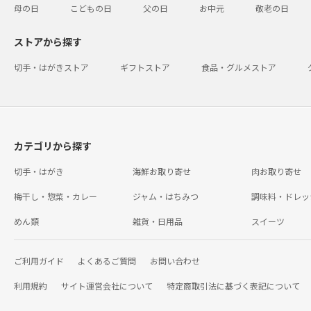
母の日
こどもの日
父の日
お中元
敬老の日
ストアから探す
切手・はがきストア
ギフトストア
食品・グルメストア
カテゴリから探す
切手・はがき
海鮮お取り寄せ
肉お取り寄せ
梅干し・惣菜・カレー
ジャム・はちみつ
調味料・ドレッ
めん類
雑貨・日用品
スイーツ
ご利用ガイド
よくあるご質問
お問い合わせ
利用規約
サイト運営会社について
特定商取引法に基づく表記について