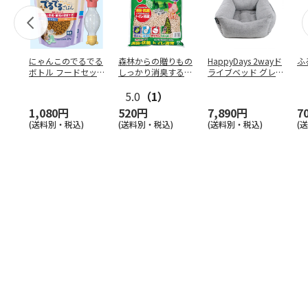
にゃんこのでるでる
森林からの贈りもの
HappyDays 2wayド
ふ
ボトル フードセッ
しっかり消臭するひ
ライブベッド グレ
ト
のきの猫砂 7L
ー
5.0
（1）
1,080円
520円
7,890円
7
(送料別・税込)
(送料別・税込)
(送料別・税込)
(