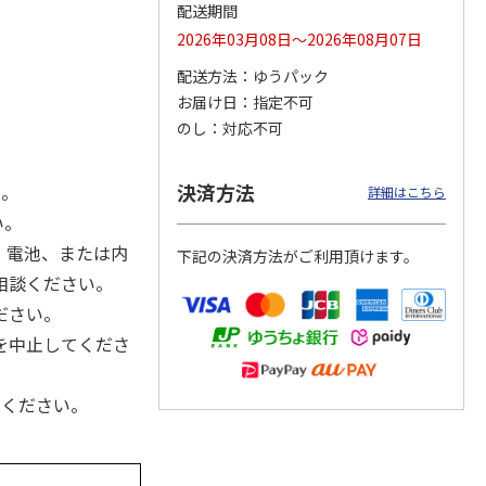
配送期間
2026年03月08日～2026年08月07日
配送方法
ゆうパック
カムカ
銀のスプーン パウ
ペット線香 虹のか
CIAO 香り立つクラ
お届け日
指定不可
ーン
チ 健康に育つ子ね
なた フルーティフ
ンキー ちゅ～る和
のし
対応不可
ン型 S
こ用 まぐろ・かつ
ローラルの香り
えBOX とりささ
…
おに
…
120円
590円
380円
決済方法
い。
詳細はこちら
)
(送料別・税込)
(送料別・税込)
(送料別・税込)
い。
、電池、または内
下記の決済方法がご利用頂けます。
相談ください。
ださい。
を中止してくださ
てください。