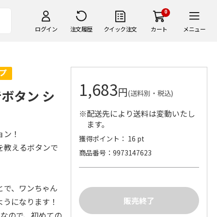
0
ログイン
注文履歴
クイック注文
カート
メニュー
1,683
円
ボタン シ
(送料別・税込)
※配送先により送料は変動いたし
ます。
ョン！
獲得ポイント： 16 pt
を教えるボタンで
商品番号
9973147623
とで、ワンちゃん
ようになります！
りなので、初めての