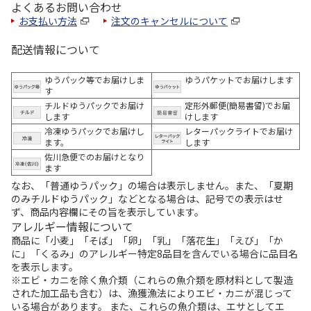
よくあるお問い合わせ
お支払い方法
注文のキャンセルについて
配送情報について
ゆうパック等でお届けしま
ゆうパケットでお届けします
す
チルドゆうパックでお届け
定形外郵便(簡易書留)でお届
します
けします
冷凍ゆうパックでお届けし
レターパックライトでお届け
ます。
します
佐川急便でのお届けとなり
ます
なお、「普通ゆうパック」の場合は表示しません。また、「夏期
のみチルドゆうパック」などとなる場合は、記号での表示はせ
ず、商品内容欄にその旨を表示しています。
アレルギー情報について
商品に「小麦」「そば」「卵」「乳」「落花生」「えび」「か
に」「くるみ」のアレルギー特定8品目を含んでいる場合に品目名
を表示します。
※エビ・カニを除く魚介類（これらの魚介類を原材料として製造
された加工品も含む）は、漁獲漁法によりエビ・カニが混じって
いる場合があります。 また、これらの魚介類は、エサとしてエ