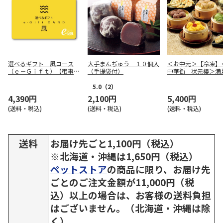
選べるギフト 風コース
大手まんぢゅう １０個入
＜お中元＞【冷凍】
（ｅ－Ｇｉｆｔ）【弔事
（手提袋付）
中華街 状元樓＞満
用】
セット ９種４０個
5.0
（2）
4,390円
2,100円
5,400円
(送料・税込)
(送料・税込)
(送料・税込)
送料
お届け先ごと1,100円（税込）
※北海道・沖縄は1,650円（税込）
ペットストア
の商品に限り、お届け先
ごとのご注文金額が11,000円（税
込）以上の場合は、お客様の送料負担
はございません。（北海道・沖縄は除
く）