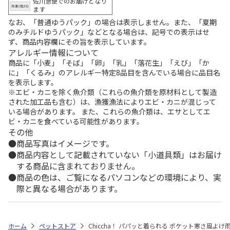
佐川急便でのお届けとなり
ます
なお、「普通ゆうパック」の場合は表示しません。また、「夏期
のみチルドゆうパック」などとなる場合は、記号での表示はせ
ず、商品内容欄にその旨を表示しています。
アレルギー情報について
商品に「小麦」「そば」「卵」「乳」「落花生」「えび」「か
に」「くるみ」のアレルギー特定8品目を含んでいる場合に品目名
を表示します。
※エビ・カニを除く魚介類（これらの魚介類を原材料として製造
された加工品も含む）は、漁獲漁法によりエビ・カニが混じって
いる場合があります。 また、これらの魚介類は、エサとしてエ
ビ・カニを食べている可能性があります。
その他
商品写真はイメージです。
商品内容として記載されていない「小道具類」はお届け
する商品に含まれておりません。
商品の色は、ご覧になるパソコンなどの環境により、実
際と異なる場合があります。
ホーム
ペットストア
Chiccha！ パパッと着られる ポケット寒さ風よけ雨