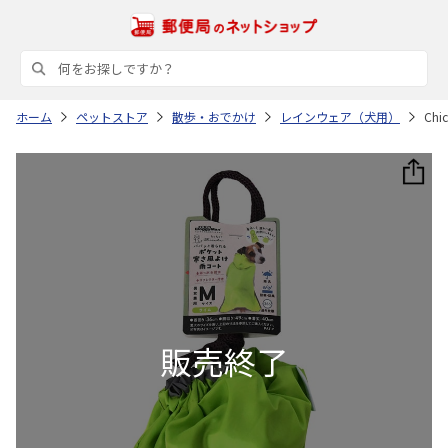
ホーム
ペットストア
散歩・おでかけ
レインウェア（犬用）
Ch