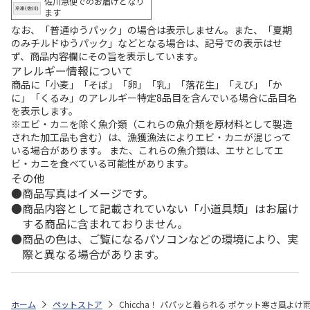
佐川急便でのお届けとなり
ます
なお、「普通ゆうパック」の場合は表示しません。また、「夏期
のみチルドゆうパック」などとなる場合は、記号での表示はせ
ず、商品内容欄にその旨を表示しています。
アレルギー情報について
商品に「小麦」「そば」「卵」「乳」「落花生」「えび」「か
に」「くるみ」のアレルギー特定8品目を含んでいる場合に品目名
を表示します。
※エビ・カニを除く魚介類（これらの魚介類を原材料として製造
された加工品も含む）は、漁獲漁法によりエビ・カニが混じって
いる場合があります。 また、これらの魚介類は、エサとしてエ
ビ・カニを食べている可能性があります。
その他
商品写真はイメージです。
商品内容として記載されていない「小道具類」はお届け
する商品に含まれておりません。
商品の色は、ご覧になるパソコンなどの環境により、実
際と異なる場合があります。
ホーム
ペットストア
Chiccha！ パパッと着られる ポケット寒さ風よけ