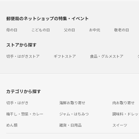
郵便局のネットショップの特集・イベント
母の日
こどもの日
父の日
お中元
敬老の日
ストアから探す
切手・はがきストア
ギフトストア
食品・グルメストア
カテゴリから探す
切手・はがき
海鮮お取り寄せ
肉お取り寄せ
梅干し・惣菜・カレー
ジャム・はちみつ
調味料・ドレッ
めん類
雑貨・日用品
スイーツ