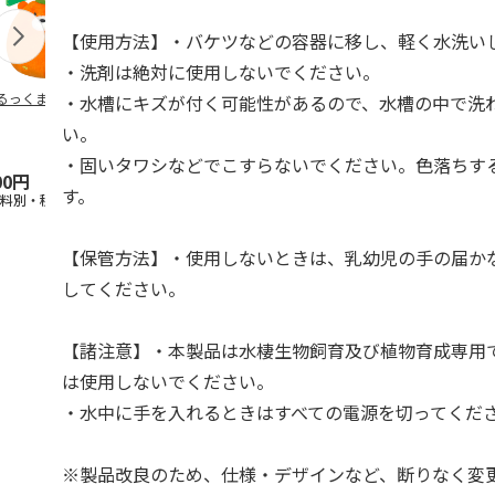
【使用方法】・バケツなどの容器に移し、軽く水洗い
・洗剤は絶対に使用しないでください。
るっくま みかん
デオトイレ 飛び散
獣医師開発 ニオイ
無添加良品 
・水槽にキズが付く可能性があるので、水槽の中で洗
らない消臭・抗菌サ
をとる砂専用 猫ト
ムデンタルコ
い。
ンド 4L
イレ ナチュラルグ
ぐるぐるボー
レー
…
・固いタワシなどでこすらないでください。色落ちす
00円
1,320円
1,550円
470円
す。
送料別・税込)
(送料別・税込)
(送料別・税込)
(送料別・税込
【保管方法】・使用しないときは、乳幼児の手の届か
してください。
【諸注意】・本製品は水棲生物飼育及び植物育成専用
は使用しないでください。
・水中に手を入れるときはすべての電源を切ってくだ
※製品改良のため、仕様・デザインなど、断りなく変