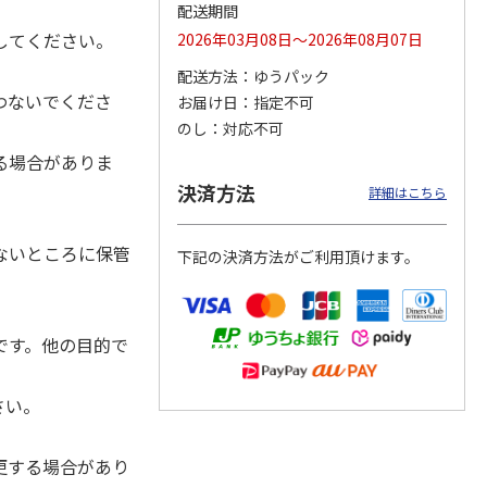
配送期間
してください。
2026年03月08日～2026年08月07日
配送方法
ゆうパック
カムカ
銀のスプーン パウ
ペット線香 虹のか
CIAO 香り立つクラ
わないでくださ
お届け日
指定不可
ーン
チ 健康に育つ子ね
なた フルーティフ
ンキー ちゅ～る和
のし
対応不可
ン型 S
こ用 まぐろ・かつ
ローラルの香り
えBOX とりささ
…
おに
…
る場合がありま
120円
590円
380円
決済方法
詳細はこちら
)
(送料別・税込)
(送料別・税込)
(送料別・税込)
ないところに保管
下記の決済方法がご利用頂けます。
です。他の目的で
さい。
更する場合があり