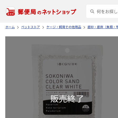
ホーム
ペットストア
ケージ・飼育その他用品
底砂・底床（魚類・