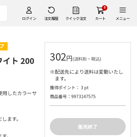
0
ログイン
注文履歴
クイック注文
カート
メニュー
302
円
イト 200
(送料別・税込)
※配送先により送料は変動いたし
ます。
獲得ポイント： 3 pt
使用したカラーサ
商品番号
9973147575
だします。
ます。