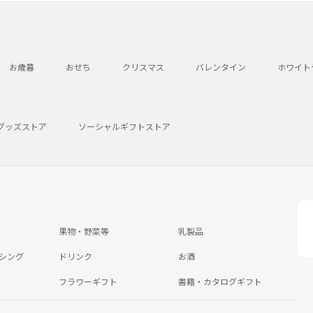
お歳暮
おせち
クリスマス
バレンタイン
ホワイト
グッズストア
ソーシャルギフトストア
果物・野菜等
乳製品
シング
ドリンク
お酒
フラワーギフト
書籍・カタログギフト