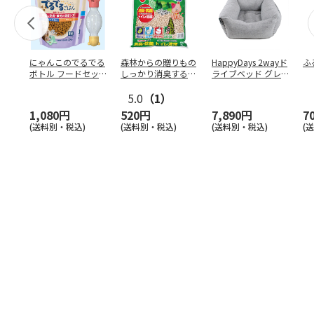
にゃんこのでるでる
森林からの贈りもの
HappyDays 2wayド
ふ
ボトル フードセッ
しっかり消臭するひ
ライブベッド グレ
ト
のきの猫砂 7L
ー
5.0
（1）
1,080円
520円
7,890円
7
(送料別・税込)
(送料別・税込)
(送料別・税込)
(