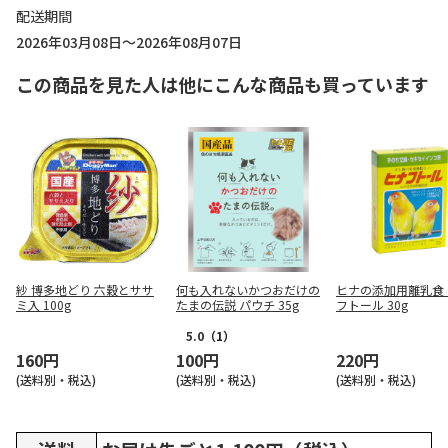
配送期間
2026年03月08日～2026年08月07日
この商品を見た人は他にこんな商品も買っています
紗 博多地どり 六穀とササ
何も入れないかつおだけの
ヒナの添加用離乳食
ミ入 100g
たまの伝説 パウチ 35g
フトール 30g
5.0
（1）
160円
100円
220円
(送料別・税込)
(送料別・税込)
(送料別・税込)