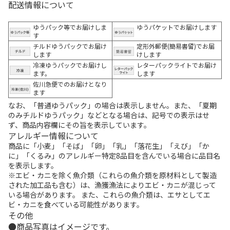
配送情報について
ゆうパック等でお届けしま
ゆうパケットでお届けします
す
チルドゆうパックでお届け
定形外郵便(簡易書留)でお届
します
けします
冷凍ゆうパックでお届けし
レターパックライトでお届け
ます。
します
佐川急便でのお届けとなり
ます
なお、「普通ゆうパック」の場合は表示しません。また、「夏期
のみチルドゆうパック」などとなる場合は、記号での表示はせ
ず、商品内容欄にその旨を表示しています。
アレルギー情報について
商品に「小麦」「そば」「卵」「乳」「落花生」「えび」「か
に」「くるみ」のアレルギー特定8品目を含んでいる場合に品目名
を表示します。
※エビ・カニを除く魚介類（これらの魚介類を原材料として製造
された加工品も含む）は、漁獲漁法によりエビ・カニが混じって
いる場合があります。 また、これらの魚介類は、エサとしてエ
ビ・カニを食べている可能性があります。
その他
商品写真はイメージです。