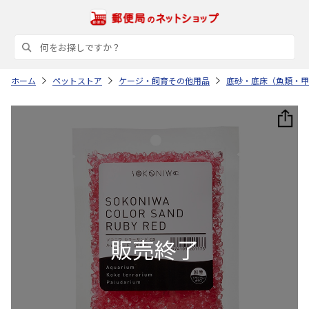
ホーム
ペットストア
ケージ・飼育その他用品
底砂・底床（魚類・甲