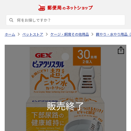
ホーム
ペットストア
ケージ・飼育その他用品
餌やり・水やり用品（