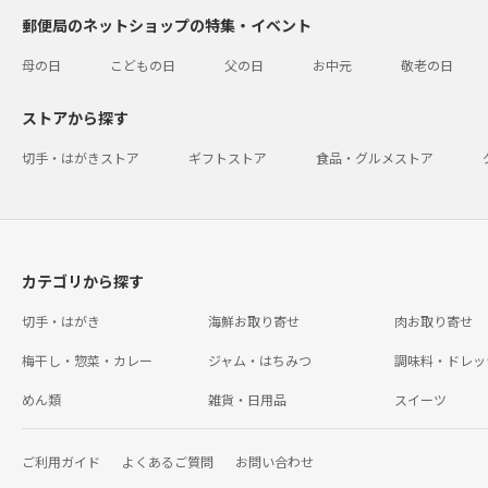
郵便局のネットショップの特集・イベント
母の日
こどもの日
父の日
お中元
敬老の日
ストアから探す
切手・はがきストア
ギフトストア
食品・グルメストア
カテゴリから探す
切手・はがき
海鮮お取り寄せ
肉お取り寄せ
梅干し・惣菜・カレー
ジャム・はちみつ
調味料・ドレッ
めん類
雑貨・日用品
スイーツ
ご利用ガイド
よくあるご質問
お問い合わせ