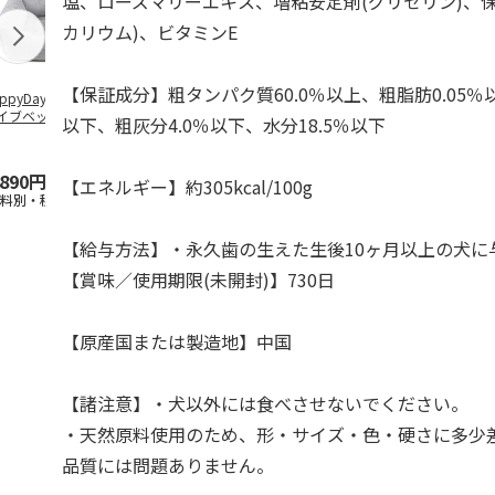
塩、ローズマリーエキス、増粘安定剤(グリセリン)、
カリウム)、ビタミンE
【保証成分】粗タンパク質60.0％以上、粗脂肪0.05％
ppyDays 2wayド
獣医師開発 ニオイ
デオトイレ 飛び散
無添加良品 
イブベッド グレ
をとる砂専用 猫ト
らない消臭・抗菌サ
ムデンタルコ
以下、粗灰分4.0％以下、水分18.5％以下
イレ ナチュラルグ
ンド 4L
ぐるぐるボー
レー
…
,890円
1,550円
1,320円
470円
【エネルギー】約305kcal/100g
送料別・税込)
(送料別・税込)
(送料別・税込)
(送料別・税込
【給与方法】・永久歯の生えた生後10ヶ月以上の犬に
【賞味／使用期限(未開封)】730日
【原産国または製造地】中国
【諸注意】・犬以外には食べさせないでください。
・天然原料使用のため、形・サイズ・色・硬さに多少
品質には問題ありません。