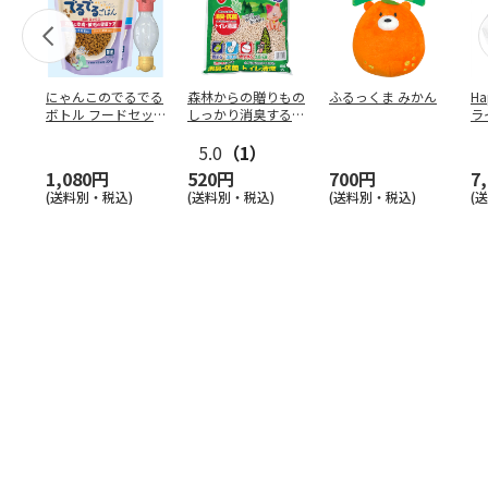
にゃんこのでるでる
森林からの贈りもの
ふるっくま みかん
Ha
ボトル フードセッ
しっかり消臭するひ
ラ
ト
のきの猫砂 7L
ー
5.0
（1）
1,080円
520円
700円
7
(送料別・税込)
(送料別・税込)
(送料別・税込)
(