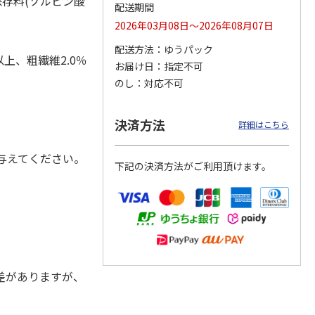
保存料(ソルビン酸
配送期間
2026年03月08日～2026年08月07日
配送方法
ゆうパック
以上、粗繊維2.0％
カムカ
銀のスプーン パウ
ペット線香 虹のか
CIAO 香り立つクラ
お届け日
指定不可
ーン
チ 健康に育つ子ね
なた フルーティフ
ンキー ちゅ～る和
のし
対応不可
ン型 S
こ用 まぐろ・かつ
ローラルの香り
えBOX とりささ
…
おに
…
120円
590円
380円
決済方法
詳細はこちら
)
(送料別・税込)
(送料別・税込)
(送料別・税込)
与えてください。
下記の決済方法がご利用頂けます。
差がありますが、