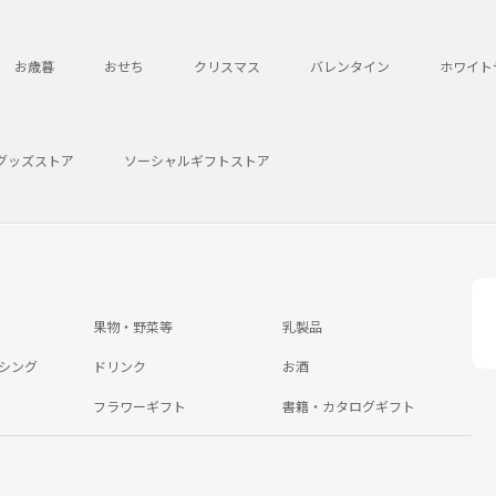
お歳暮
おせち
クリスマス
バレンタイン
ホワイト
グッズストア
ソーシャルギフトストア
果物・野菜等
乳製品
シング
ドリンク
お酒
フラワーギフト
書籍・カタログギフト