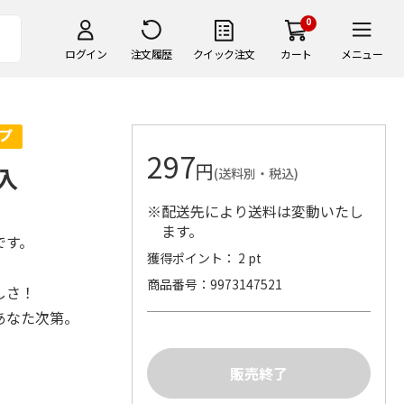
0
ログイン
注文履歴
クイック注文
カート
メニュー
297
円
入
(送料別・税込)
※配送先により送料は変動いたし
ます。
です。
獲得ポイント： 2 pt
商品番号
9973147521
しさ！
あなた次第。