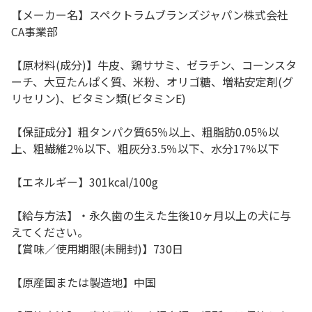
【メーカー名】スペクトラムブランズジャパン株式会社
CA事業部
【原材料(成分)】牛皮、鶏ササミ、ゼラチン、コーンスタ
ーチ、大豆たんぱく質、米粉、オリゴ糖、増粘安定剤(グ
リセリン)、ビタミン類(ビタミンE)
【保証成分】粗タンパク質65％以上、粗脂肪0.05％以
上、粗繊維2％以下、粗灰分3.5％以下、水分17％以下
【エネルギー】301kcal/100g
【給与方法】・永久歯の生えた生後10ヶ月以上の犬に与
えてください。
【賞味／使用期限(未開封)】730日
【原産国または製造地】中国