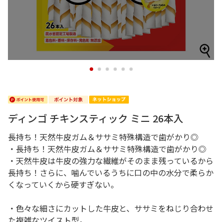
1
2
3
4
5
6
ディンゴ チキンスティック ミニ 26本入
長持ち！天然牛皮ガム＆ササミ特殊構造で歯がかり◎
・長持ち！天然牛皮ガム＆ササミ特殊構造で歯がかり◎
・天然牛皮は牛皮の強力な繊維がそのまま残っているから
長持ち！さらに、噛んでいるうちに口の中の水分で柔らか
くなっていくから硬すぎない。
・色々な細さにカットした牛皮と、ササミをねじり合わせ
た複雑なツイスト型。