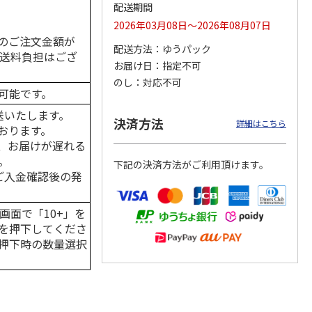
配送期間
2026年03月08日～2026年08月07日
のご注文金額が
配送方法
ゆうパック
の送料負担はござ
カムカ
銀のスプーン パウ
ペット線香 虹のか
CIAO 香り立つクラ
お届け日
指定不可
ーン
チ 健康に育つ子ね
なた フルーティフ
ンキー ちゅ～る和
のし
対応不可
ン型 S
こ用 まぐろ・かつ
ローラルの香り
えBOX とりささ
…
可能です。
おに
…
120円
590円
380円
送いたします。
決済方法
詳細はこちら
)
(送料別・税込)
(送料別・税込)
(送料別・税込)
おります。
、お届けが遅れる
。
下記の決済方法がご利用頂けます。
はご入金確認後の発
画面で「10+」を
を押下してくださ
押下時の数量選択