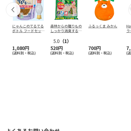
にゃんこのでるでる
森林からの贈りもの
ふるっくま みかん
Ha
ボトル フードセッ
しっかり消臭するひ
ラ
ト
のきの猫砂 7L
ー
5.0
（1）
1,080円
520円
700円
7
(送料別・税込)
(送料別・税込)
(送料別・税込)
(
よくあるお問い合わせ