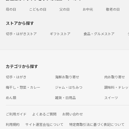
母の日
こどもの日
父の日
お中元
敬老の日
ストアから探す
切手・はがきストア
ギフトストア
食品・グルメストア
カテゴリから探す
切手・はがき
海鮮お取り寄せ
肉お取り寄せ
梅干し・惣菜・カレー
ジャム・はちみつ
調味料・ドレッ
めん類
雑貨・日用品
スイーツ
ご利用ガイド
よくあるご質問
お問い合わせ
利用規約
サイト運営会社について
特定商取引法に基づく表記について