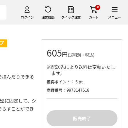
0
ログイン
注文履歴
クイック注文
カート
メニュー
605
円
(送料別・税込)
※配送先により送料は変動いたし
ます。
を挟んだりできる
獲得ポイント： 6 pt
商品番号
9973147518
や壁に固定して、シ
そらすことができ