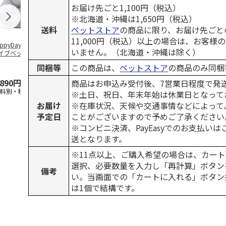
お届け先ごと1,100円（税込）
※北海道・沖縄は1,650円（税込）
送料
ペットストア
の商品に限り、お届け先ごと
11,000円（税込）以上の場合は、お客様
ppyDays 2wayド
獣医師開発 ニオイ
デオトイレ 飛び散
無添加良品 
いません。（北海道・沖縄は除く）
イブベッド グレ
をとる砂専用 猫ト
らない消臭・抗菌サ
ムデンタルコ
イレ ナチュラルグ
ンド 4L
ぐるぐるボー
同梱等
この商品は、
ペットストア
の商品のみ同梱
レー
…
,890円
1,550円
1,320円
470円
商品はお申込み受付後、7営業日程度で発
送料別・税込)
(送料別・税込)
(送料別・税込)
(送料別・税込
※土日、祝日、年末年始は休業日となって
お届け
※在庫状況、天候や交通事情などによって
予定日
ことがございますので予めご了承ください
※コンビニ決済、PayEasyでのお支払い
送となります。
※11点以上、ご購入希望の場合は、カート
選択、必要数量を入力し「再計算」ボタン
備考
い。当画面での「カートに入れる」ボタン
は1個で結構です。