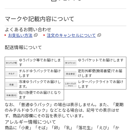
マークや記載内容について
よくあるお問い合わせ
お支払い方法
注文のキャンセルについて
配送情報について
ゆうパック等でお届けしま
ゆうパケットでお届けします
す
チルドゆうパックでお届け
定形外郵便(簡易書留)でお届
します
けします
冷凍ゆうパックでお届けし
レターパックライトでお届け
ます。
します
佐川急便でのお届けとなり
ます
なお、「普通ゆうパック」の場合は表示しません。また、「夏期
のみチルドゆうパック」などとなる場合は、記号での表示はせ
ず、商品内容欄にその旨を表示しています。
アレルギー情報について
商品に「小麦」「そば」「卵」「乳」「落花生」「えび」「か