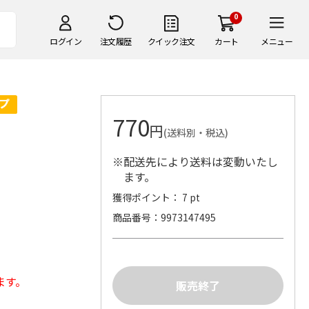
0
ログイン
注文履歴
クイック注文
カート
メニュー
770
円
(送料別・税込)
※配送先により送料は変動いたし
ます。
獲得ポイント： 7 pt
商品番号
9973147495
ます。