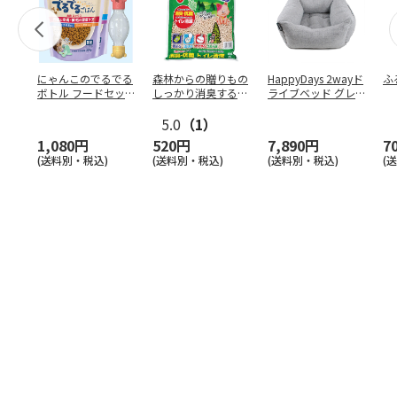
にゃんこのでるでる
森林からの贈りもの
HappyDays 2wayド
ふ
ボトル フードセッ
しっかり消臭するひ
ライブベッド グレ
ト
のきの猫砂 7L
ー
5.0
（1）
1,080円
520円
7,890円
7
(送料別・税込)
(送料別・税込)
(送料別・税込)
(