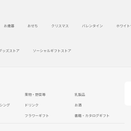
お歳暮
おせち
クリスマス
バレンタイン
ホワイト
グッズストア
ソーシャルギフトストア
果物・野菜等
乳製品
シング
ドリンク
お酒
フラワーギフト
書籍・カタログギフト