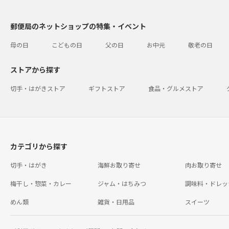
郵便局のネットショップの特集・イベント
母の日
こどもの日
父の日
お中元
敬老の日
ストアから探す
切手・はがきストア
ギフトストア
食品・グルメストア
カテゴリから探す
切手・はがき
海鮮お取り寄せ
肉お取り寄せ
梅干し・惣菜・カレー
ジャム・はちみつ
調味料・ドレッ
めん類
雑貨・日用品
スイーツ