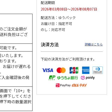
配送期間
2026年03月08日～2026年08月07日
配送方法
ゆうパック
カムカ
銀のスプーン パウ
ペット線香 虹のか
CIAO 香り立つクラ
お届け日
指定不可
ーン
チ 健康に育つ子ね
なた フルーティフ
ンキー ちゅ～る和
のご注文金額が
のし
対応不可
ン型 S
こ用 まぐろ・かつ
ローラルの香り
えBOX とりささ
…
の送料負担はござ
おに
…
120円
590円
380円
決済方法
詳細はこちら
)
(送料別・税込)
(送料別・税込)
(送料別・税込)
可能です。
送いたします。
下記の決済方法がご利用頂けます。
おります。
、お届けが遅れる
。
はご入金確認後の発
画面で「10+」を
を押下してくださ
押下時の数量選択