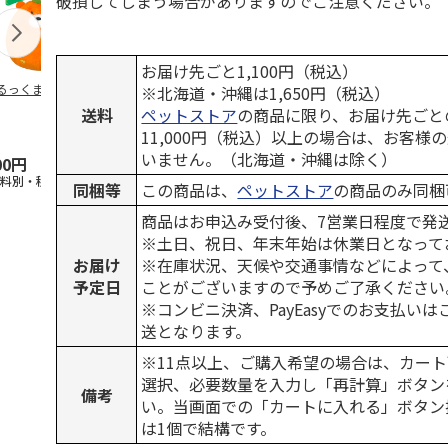
破損してしまう場合がありますのでご注意ください。
お届け先ごと1,100円（税込）
るっくま みかん
デオトイレ 飛び散
獣医師開発 ニオイ
無添加良品 
※北海道・沖縄は1,650円（税込）
らない消臭・抗菌サ
をとる砂専用 猫ト
ムデンタルコ
送料
ペットストア
の商品に限り、お届け先ごと
ンド 4L
イレ ナチュラルグ
ぐるぐるボー
11,000円（税込）以上の場合は、お客様
レー
…
いません。（北海道・沖縄は除く）
00円
1,320円
1,550円
470円
送料別・税込)
(送料別・税込)
(送料別・税込)
(送料別・税込
同梱等
この商品は、
ペットストア
の商品のみ同梱
商品はお申込み受付後、7営業日程度で発
※土日、祝日、年末年始は休業日となって
お届け
※在庫状況、天候や交通事情などによって
予定日
ことがございますので予めご了承ください
※コンビニ決済、PayEasyでのお支払い
送となります。
※11点以上、ご購入希望の場合は、カート
選択、必要数量を入力し「再計算」ボタン
備考
い。当画面での「カートに入れる」ボタン
は1個で結構です。