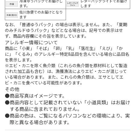
冷凍ゆうパックでお届けし
レターパックライトでお届け
ます。
します
佐川急便でのお届けとなり
ます
なお、「普通ゆうパック」の場合は表示しません。また、「夏期
のみチルドゆうパック」などとなる場合は、記号での表示はせ
ず、商品内容欄にその旨を表示しています。
アレルギー情報について
商品に「小麦」「そば」「卵」「乳」「落花生」「えび」「か
に」「くるみ」のアレルギー特定8品目を含んでいる場合に品目名
を表示します。
※エビ・カニを除く魚介類（これらの魚介類を原材料として製造
された加工品も含む）は、漁獲漁法によりエビ・カニが混じって
いる場合があります。 また、これらの魚介類は、エサとしてエ
ビ・カニを食べている可能性があります。
その他
商品写真はイメージです。
商品内容として記載されていない「小道具類」はお届け
する商品に含まれておりません。
商品の色は、ご覧になるパソコンなどの環境により、実
際と異なる場合があります。