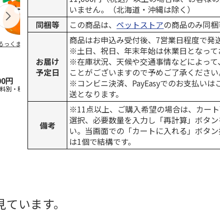
いません。（北海道・沖縄は除く）
同梱等
この商品は、
ペットストア
の商品のみ同梱
商品はお申込み受付後、7営業日程度で発
るっくま みかん
デオトイレ 飛び散
獣医師開発 ニオイ
無添加良品 
※土日、祝日、年末年始は休業日となって
らない消臭・抗菌サ
をとる砂専用 猫ト
ムデンタルコ
ンド 4L
イレ ナチュラルグ
ぐるぐるボー
お届け
※在庫状況、天候や交通事情などによって
レー
…
予定日
ことがございますので予めご了承ください
00円
1,320円
1,550円
470円
※コンビニ決済、PayEasyでのお支払い
送料別・税込)
(送料別・税込)
(送料別・税込)
(送料別・税込
送となります。
※11点以上、ご購入希望の場合は、カート
選択、必要数量を入力し「再計算」ボタン
備考
い。当画面での「カートに入れる」ボタン
は1個で結構です。
見ています。