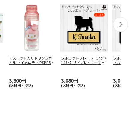
マスコット入りドリンクボ
シルエットプレート【パグ<
シルエット
トル マイメロディ PSPR5M
146>】サイズM / ゴールド
（おすわり）
C
…
ズM
…
3,300円
3,080円
3,080円
(送料別・税込)
(送料別・税込)
(送料別・税込