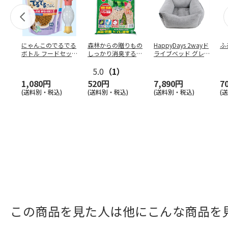
にゃんこのでるでる
森林からの贈りもの
HappyDays 2wayド
ふ
ボトル フードセッ
しっかり消臭するひ
ライブベッド グレ
ト
のきの猫砂 7L
ー
5.0
（1）
1,080円
520円
7,890円
7
(送料別・税込)
(送料別・税込)
(送料別・税込)
(
この商品を見た人は他にこんな商品を