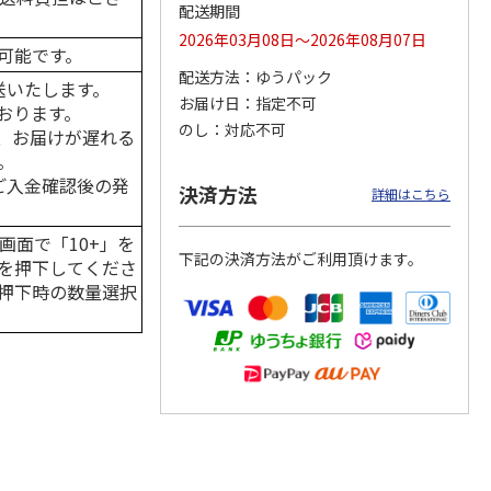
配送期間
2026年03月08日～2026年08月07日
可能です。
配送方法
ゆうパック
送いたします。
カムカ
銀のスプーン パウ
ペット線香 虹のか
CIAO 香り立つクラ
お届け日
指定不可
おります。
ーン
チ 健康に育つ子ね
なた フルーティフ
ンキー ちゅ～る和
のし
対応不可
ン型 S
こ用 まぐろ・かつ
ローラルの香り
えBOX とりささ
…
、お届けが遅れる
おに
…
。
120円
590円
380円
はご入金確認後の発
決済方法
詳細はこちら
)
(送料別・税込)
(送料別・税込)
(送料別・税込)
画面で「10+」を
下記の決済方法がご利用頂けます。
を押下してくださ
押下時の数量選択