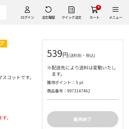
0
ログイン
注文履歴
クイック注文
カート
メニュー
539
円
(送料別・税込)
※配送先により送料は変動いたし
ます。
マスコットです。
獲得ポイント： 5 pt
商品番号
9973147462
ます。