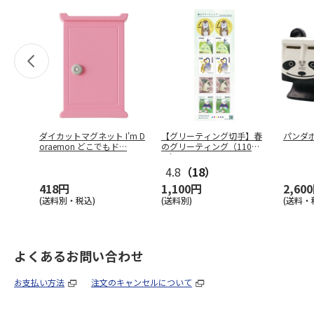
ダイカットマグネット I'm D
【グリーティング切手】春
パンダ
oraemon どこでもド
…
のグリーティング（110
円）
4.8
（18）
418円
1,100円
2,60
(送料別・税込)
(送料別)
(送料・
よくあるお問い合わせ
お支払い方法
注文のキャンセルについて