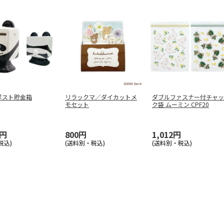
ポスト貯金箱
リラックマ／ダイカットメ
ダブルファスナー付チャッ
モセット
ク袋 ムーミン CPF20
0円
800円
1,012円
税込)
(送料別・税込)
(送料別・税込)