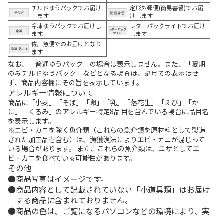
チルドゆうパックでお届け
定形外郵便(簡易書留)でお届
します
けします
冷凍ゆうパックでお届けし
レターパックライトでお届け
ます。
します
佐川急便でのお届けとなり
ます
なお、「普通ゆうパック」の場合は表示しません。また、「夏期
のみチルドゆうパック」などとなる場合は、記号での表示はせ
ず、商品内容欄にその旨を表示しています。
アレルギー情報について
商品に「小麦」「そば」「卵」「乳」「落花生」「えび」「か
に」「くるみ」のアレルギー特定8品目を含んでいる場合に品目名
を表示します。
※エビ・カニを除く魚介類（これらの魚介類を原材料として製造
された加工品も含む）は、漁獲漁法によりエビ・カニが混じって
いる場合があります。 また、これらの魚介類は、エサとしてエ
ビ・カニを食べている可能性があります。
その他
商品写真はイメージです。
商品内容として記載されていない「小道具類」はお届け
する商品に含まれておりません。
商品の色は、ご覧になるパソコンなどの環境により、実