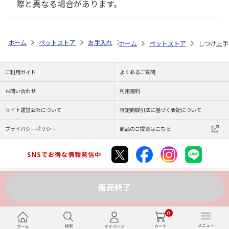
際と異なる場合があります。
ホーム
ペットストア
お手入れ
しつけ用品（猫用）
しつけ上手 オ
ホーム
ペットストア
しつけ上手
ご利用ガイド
よくあるご質問
お問い合わせ
利用規約
サイト運営会社について
特定商取引法に基づく表記について
プライバシーポリシー
商品のご提案はこちら
SNSでお得な情報発信中
販売終了
Copyright (C) JAPAN POST Co.,Ltd. All Rights Reserved.
0