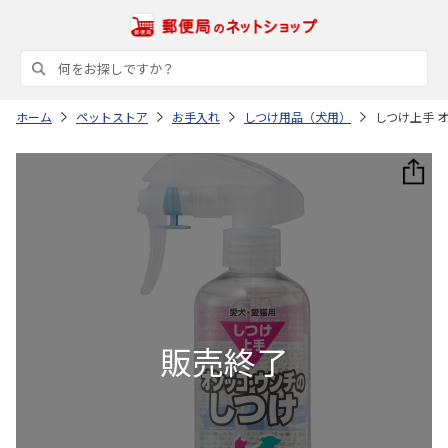
ホーム
ペットストア
お手入れ
しつけ用品（犬用）
しつけ上手 オ