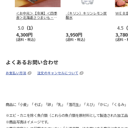
＜お中元＞【冷凍】＜四季
〈キリン〉キリンレモン炭
ＷＥＢ
舎＞北海道さつまいも・ミ
酸水
ルクアイス
…
5.0
（1）
4.5
（
4,300円
3,950円
3,78
(送料・税込)
(送料・税込)
(送料・
よくあるお問い合わせ
お支払い方法
注文のキャンセルについて
商品に「小麦」「そば」「卵」「乳」「落花生」「えび」「かに」「くるみ」
※エビ・カニを除く魚介類（これらの魚介類を原材料として製造された加工品
※商品写真はイメージです。