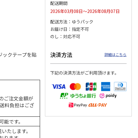
配送期間
2026年03月08日～2026年08月07日
配送方法
ゆうパック
カムカ
銀のスプーン パウ
ペット線香 虹のか
CIAO 香り立つクラ
お届け日
指定不可
ーン
チ 健康に育つ子ね
なた フルーティフ
ンキー ちゅ～る和
のし
対応不可
ン型 S
こ用 まぐろ・かつ
ローラルの香り
えBOX とりささ
…
おに
…
120円
590円
380円
決済方法
ジックテープを貼
詳細はこちら
)
(送料別・税込)
(送料別・税込)
(送料別・税込)
下記の決済方法がご利用頂けます。
のご注文金額が
の送料負担はござ
可能です。
送いたします。
おります。