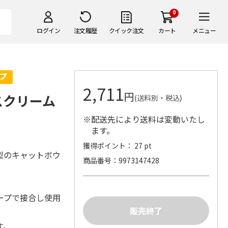
0
ログイン
注文履歴
クイック注文
カート
メニュー
2,711
円
スクリーム
(送料別・税込)
※配送先により送料は変動いたし
ます。
獲得ポイント： 27 pt
型のキャットボウ
商品番号
9973147428
ープで接合し使用
す。