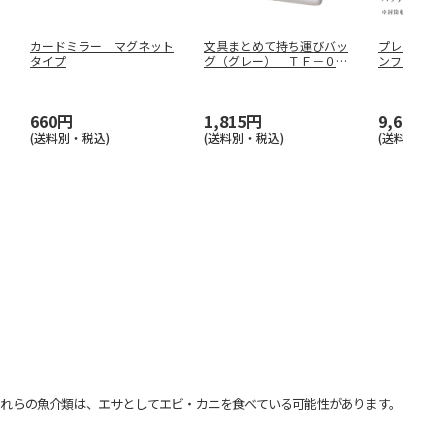
カードミラー マグネット
文具まとめて持ち運びバッ
プレゼンテージ
タイプ
グ（グレー） ＴＦ－０１
ンフォニー
５８－０１
…
660円
1,815円
9,680円
(送料別・税込)
(送料別・税込)
(送料別・税込
れらの魚介類は、エサとしてエビ・カニを食べている可能性があります。