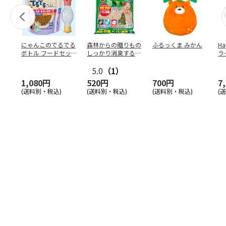
にゃんこのでるでる
森林からの贈りもの
ふるっくま みかん
Ha
ボトル フードセッ
しっかり消臭するひ
ラ
ト
のきの猫砂 7L
ー
5.0
（1）
1,080円
520円
700円
7
(送料別・税込)
(送料別・税込)
(送料別・税込)
(