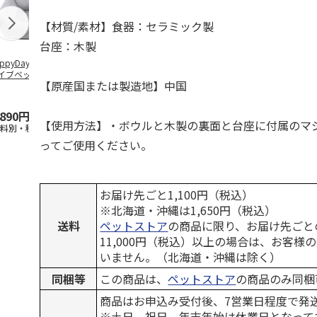
【材質/素材】食器：セラミック製
台座：木製
ppyDays 2wayド
獣医師開発 ニオイ
デオトイレ 飛び散
無添加良品 
イブベッド グレ
をとる砂専用 猫ト
らない消臭・抗菌サ
ムデンタルコ
【原産国または製造地】中国
イレ ナチュラルグ
ンド 4L
ぐるぐるボー
レー
…
,890円
1,550円
1,320円
470円
【使用方法】・ボウルと木製の裏面と台座に付属のマ
送料別・税込)
(送料別・税込)
(送料別・税込)
(送料別・税込
ってご使用ください。
お届け先ごと1,100円（税込）
※北海道・沖縄は1,650円（税込）
送料
ペットストア
の商品に限り、お届け先ごと
11,000円（税込）以上の場合は、お客様
いません。（北海道・沖縄は除く）
同梱等
この商品は、
ペットストア
の商品のみ同梱
商品はお申込み受付後、7営業日程度で発
※土日、祝日、年末年始は休業日となって