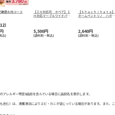
定期便お肉コース
【ＩＨ対応可 ホペア】Ｉ
【Ｓｈａｃｈｉｈａｔａ】
Ｈ対応マーブルワイドパン
ネームペントリノ ハガキ
２６ｃｍ
…
付（パール
…
12）
0円
5,500円
2,640円
税込)
(送料別・税込)
(送料別・税込)
のアレルギー特定8品目を含んでいる場合に品目名を表示します。
も含む）は、漁獲漁法によりエビ・カニが混じっている場合があります。また、こ