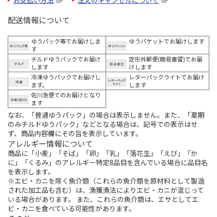
お支払い方法
注文のキャンセルについて
配送情報について
ゆうパック等でお届けしま
ゆうパケットでお届けします
す
チルドゆうパックでお届け
定形外郵便(簡易書留)でお届
します
けします
冷凍ゆうパックでお届けし
レターパックライトでお届け
ます。
します
佐川急便でのお届けとなり
ます
なお、「普通ゆうパック」の場合は表示しません。また、「夏期
のみチルドゆうパック」などとなる場合は、記号での表示はせ
ず、商品内容欄にその旨を表示しています。
アレルギー情報について
商品に「小麦」「そば」「卵」「乳」「落花生」「えび」「か
に」「くるみ」のアレルギー特定8品目を含んでいる場合に品目名
を表示します。
※エビ・カニを除く魚介類（これらの魚介類を原材料として製造
された加工品も含む）は、漁獲漁法によりエビ・カニが混じって
いる場合があります。 また、これらの魚介類は、エサとしてエ
ビ・カニを食べている可能性があります。