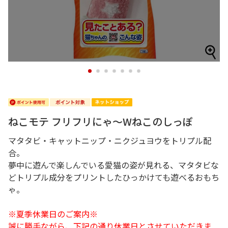
1
2
3
4
5
6
7
ねこモテ フリフリにゃ～Wねこのしっぽ
マタタビ・キャットニップ・ニクジュヨウをトリプル配
合。
夢中に遊んで楽しんでいる愛猫の姿が見れる、マタタビな
どトリプル成分をプリントしたひっかけても遊べるおもち
ゃ。
※夏季休業日のご案内※
誠に勝手ながら、下記の通り休業日とさせていただきま