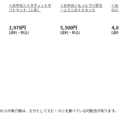
＜お中元＞イネディットギ
＜お中元＞もっとウイ好き
＜お中元＞
フトセット（１本）
－♪ミニボトルセット
ロジェ エ
ル 銀座マ
2,970円
5,500円
4,000円
(送料・税込)
(送料・税込)
(送料・税込)
れらの魚介類は、エサとしてエビ・カニを食べている可能性があります。