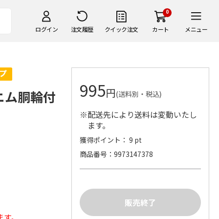
0
ログイン
注文履歴
クイック注文
カート
メニュー
995
円
ニム胴輪付
(送料別・税込)
※配送先により送料は変動いたし
ます。
獲得ポイント： 9 pt
商品番号
9973147378
ます。