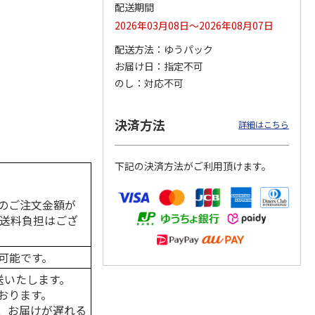
配送期間
2026年03月08日～2026年08月07日
配送方法
ゆうパック
カムカ
銀のスプーン パウ
ペット線香 虹のか
CIAO 香り立つクラ
お届け日
指定不可
ーン
チ 健康に育つ子ね
なた フルーティフ
ンキー ちゅ～る和
のし
対応不可
ン型 S
こ用 まぐろ・かつ
ローラルの香り
えBOX とりささ
…
おに
…
120円
590円
380円
決済方法
詳細はこちら
)
(送料別・税込)
(送料別・税込)
(送料別・税込)
下記の決済方法がご利用頂けます。
のご注文金額が
の送料負担はござ
可能です。
送いたします。
おります。
、お届けが遅れる