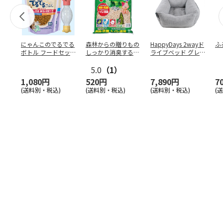
にゃんこのでるでる
森林からの贈りもの
HappyDays 2wayド
ふ
ボトル フードセッ
しっかり消臭するひ
ライブベッド グレ
ト
のきの猫砂 7L
ー
5.0
（1）
1,080円
520円
7,890円
7
(送料別・税込)
(送料別・税込)
(送料別・税込)
(