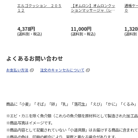
エルゴクッション ２０５
【オムロン】オムロンクッ
通帳ケ
１２
ションマッサージャ（レッ
０
ド） ＨＭ
…
4,378円
11,000円
1,32
(送料別・税込)
(送料別・税込)
(送料別
よくあるお問い合わせ
お支払い方法
注文のキャンセルについて
商品に「小麦」「そば」「卵」「乳」「落花生」「えび」「かに」「くるみ」
※エビ・カニを除く魚介類（これらの魚介類を原材料として製造された加工品
※商品写真はイメージです。
※商品内容として記載されていない「小道具類」はお届けする商品に含まれて
※商品の色は、印刷の都合により、実際と異なる場合があります。