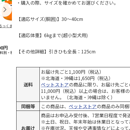
・購入の際、サイズを確かめてお選びください。
【適応サイズ(胴囲)】30～40cm
るっくま みかん
デオトイレ 飛び散
獣医師開発 ニオイ
無添加良品 
らない消臭・抗菌サ
をとる砂専用 猫ト
ムデンタルコ
【適応体重】6kgまで(超小型犬用)
ンド 4L
イレ ナチュラルグ
ぐるぐるボー
レー
…
00円
1,320円
1,550円
470円
【その他詳細】引きひも全長：125cm
送料別・税込)
(送料別・税込)
(送料別・税込)
(送料別・税込
お届け先ごと1,100円（税込）
※北海道・沖縄は1,650円（税込）
送料
ペットストア
の商品に限り、お届け先ごと
11,000円（税込）以上の場合は、お客様
いません。（北海道・沖縄は除く）
同梱等
この商品は、
ペットストア
の商品のみ同梱
商品はお申込み受付後、7営業日程度で発
※土日、祝日、年末年始は休業日となって
お届け
※在庫状況、天候や交通事情などによって