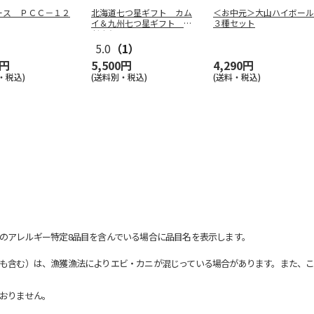
ース ＰＣＣ－１２
北海道七つ星ギフト カム
＜お中元＞大山ハイボール
イ＆九州七つ星ギフト ひ
３種セット
だまり
5.0
（1）
0円
5,500円
4,290円
・税込)
(送料別・税込)
(送料・税込)
のアレルギー特定8品目を含んでいる場合に品目名を表示します。
も含む）は、漁獲漁法によりエビ・カニが混じっている場合があります。また、こ
おりません。