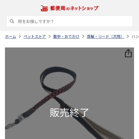
ホーム
ペットストア
散歩・おでかけ
首輪・リード（犬用）
ハン