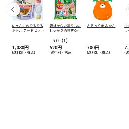
にゃんこのでるでる
森林からの贈りもの
ふるっくま みかん
Ha
ボトル フードセッ
しっかり消臭するひ
ラ
ト
のきの猫砂 7L
ー
5.0
（1）
1,080円
520円
700円
7
(送料別・税込)
(送料別・税込)
(送料別・税込)
(