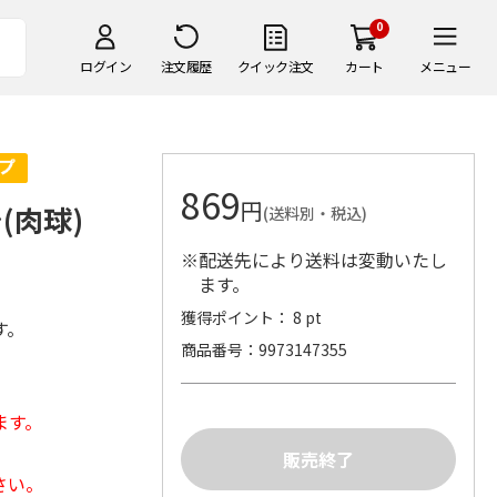
0
ログイン
注文履歴
クイック注文
カート
メニュー
869
円
(肉球)
(送料別・税込)
※配送先により送料は変動いたし
ます。
獲得ポイント： 8 pt
す。
商品番号
9973147355
ます。
さい。