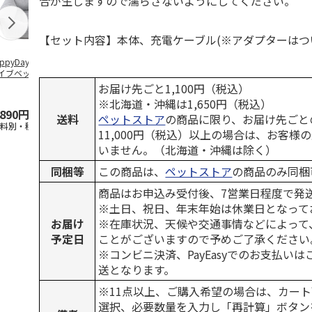
合が生じますので濡らさないようにしてください。
【セット内容】本体、充電ケーブル(※アダプターはつ
ppyDays 2wayド
獣医師開発 ニオイ
デオトイレ 飛び散
無添加良品 
イブベッド グレ
をとる砂専用 猫ト
らない消臭・抗菌サ
ムデンタルコ
イレ ナチュラルグ
ンド 4L
ぐるぐるボー
お届け先ごと1,100円（税込）
レー
…
※北海道・沖縄は1,650円（税込）
,890円
1,550円
1,320円
470円
送料
ペットストア
の商品に限り、お届け先ごと
送料別・税込)
(送料別・税込)
(送料別・税込)
(送料別・税込
11,000円（税込）以上の場合は、お客様
いません。（北海道・沖縄は除く）
同梱等
この商品は、
ペットストア
の商品のみ同梱
商品はお申込み受付後、7営業日程度で発
※土日、祝日、年末年始は休業日となって
お届け
※在庫状況、天候や交通事情などによって
予定日
ことがございますので予めご了承ください
※コンビニ決済、PayEasyでのお支払い
送となります。
※11点以上、ご購入希望の場合は、カート
選択、必要数量を入力し「再計算」ボタン