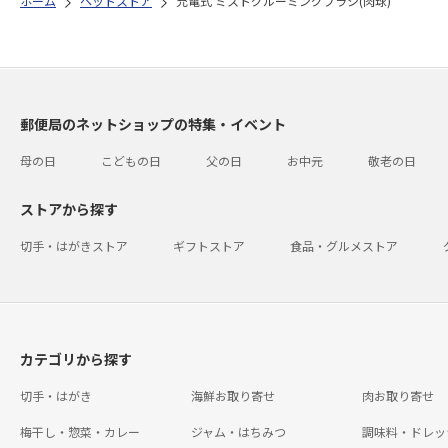
ホーム
ペットストア
充電式 ミストグルーミングブラシ(肉球)
郵便局のネットショップの特集・イベント
母の日
こどもの日
父の日
お中元
敬老の日
ストアから探す
切手・はがきストア
ギフトストア
食品・グルメストア
カテゴリから探す
切手・はがき
海鮮お取り寄せ
肉お取り寄せ
梅干し・惣菜・カレー
ジャム・はちみつ
調味料・ドレッ