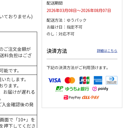
配送期間
2026年03月08日～2026年08月07日
いておりません)
配送方法
ゆうパック
カムカ
銀のスプーン パウ
ペット線香 虹のか
CIAO 香り立つクラ
お届け日
指定不可
ーン
チ 健康に育つ子ね
なた フルーティフ
ンキー ちゅ～る和
のし
対応不可
ン型 S
こ用 まぐろ・かつ
ローラルの香り
えBOX とりささ
…
おに
…
120円
590円
380円
のご注文金額が
決済方法
詳細はこちら
)
(送料別・税込)
(送料別・税込)
(送料別・税込)
の送料負担はござ
下記の決済方法がご利用頂けます。
可能です。
送いたします。
おります。
、お届けが遅れる
。
はご入金確認後の発
画面で「10+」を
を押下してくださ