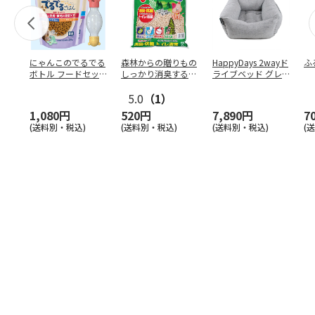
にゃんこのでるでる
森林からの贈りもの
HappyDays 2wayド
ふ
ボトル フードセッ
しっかり消臭するひ
ライブベッド グレ
ト
のきの猫砂 7L
ー
5.0
（1）
1,080円
520円
7,890円
7
(送料別・税込)
(送料別・税込)
(送料別・税込)
(