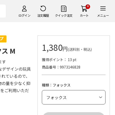
0
ログイン
注文履歴
クイック注文
カート
メニュー
1,380
円
ス M
(送料別・税込)
獲得ポイント： 13 pt
ます
商品番号
9973146828
なデザインの玩具
されているので、
物の量を少なく抑
種類：フォックス
類をご利用いただ