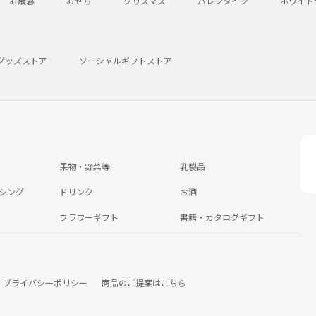
お歳暮
おせち
クリスマス
バレンタイン
ホワイト
グッズストア
ソーシャルギフトストア
果物・野菜等
乳製品
シング
ドリンク
お酒
フラワーギフト
書籍・カタログギフト
プライバシーポリシー
商品のご提案はこちら