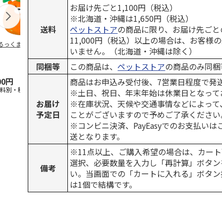
お届け先ごと1,100円（税込）
※北海道・沖縄は1,650円（税込）
送料
ペットストア
の商品に限り、お届け先ごと
11,000円（税込）以上の場合は、お客様
るっくま みかん
デオトイレ 飛び散
獣医師開発 ニオイ
無添加良品 
いません。（北海道・沖縄は除く）
らない消臭・抗菌サ
をとる砂専用 猫ト
ムデンタルコ
ンド 4L
イレ ナチュラルグ
ぐるぐるボー
同梱等
この商品は、
ペットストア
の商品のみ同梱
レー
…
00円
1,320円
1,550円
470円
商品はお申込み受付後、7営業日程度で発
送料別・税込)
(送料別・税込)
(送料別・税込)
(送料別・税込
※土日、祝日、年末年始は休業日となって
お届け
※在庫状況、天候や交通事情などによって
予定日
ことがございますので予めご了承ください
※コンビニ決済、PayEasyでのお支払い
送となります。
※11点以上、ご購入希望の場合は、カート
選択、必要数量を入力し「再計算」ボタン
備考
い。当画面での「カートに入れる」ボタン
は1個で結構です。