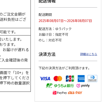
配送情報
のご注文金額が
配送期間
の送料負担はござ
2025年08月07日～2026年08月07日
カムカ
銀のスプーン パウ
ペット線香 虹のか
CIAO 香り立つクラ
ーン
チ 健康に育つ子ね
なた フルーティフ
ンキー ちゅ～る和
配送方法
ゆうパック
ン型 S
こ用 まぐろ・かつ
ローラルの香り
えBOX とりささ
…
可能です。
おに
…
お届け日
指定不可
120円
590円
380円
送いたします。
のし
対応不可
)
(送料別・税込)
(送料別・税込)
(送料別・税込)
おります。
、お届けが遅れる
決済方法
。
詳細はこちら
はご入金確認後の発
下記の決済方法がご利用頂けます。
画面で「10+」を
を押下してくださ
押下時の数量選択