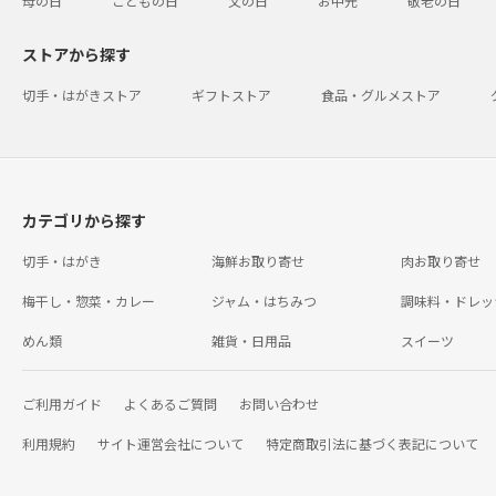
母の日
こどもの日
父の日
お中元
敬老の日
ストアから探す
切手・はがきストア
ギフトストア
食品・グルメストア
カテゴリから探す
切手・はがき
海鮮お取り寄せ
肉お取り寄せ
梅干し・惣菜・カレー
ジャム・はちみつ
調味料・ドレッ
めん類
雑貨・日用品
スイーツ
ご利用ガイド
よくあるご質問
お問い合わせ
利用規約
サイト運営会社について
特定商取引法に基づく表記について