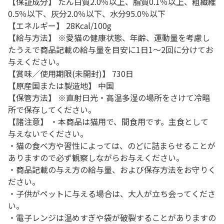
【保証成分】 たん白質2.0％以上、脂質0.1％以上、粗繊維
0.5％以下、灰分2.0％以下、水分95.0％以下
【エネルギー】 28Kcal/100g
【給与方法】 ※愛猫の健康状態、年齢、運動量を考慮し
たうえで商品記載の給与量を目安に1日1～2回に分けてお
与えください。
【賞味／使用期限(未開封)】 730日
【原産国または製造地】 中国
【保管方法】 ※直射日光・高温多湿の場所をさけて冷暗
所で保存してください。
【諸注意】 ・本商品は猫用で、間食用です。主食として
与えないでください。
・猫の食べ方や習性によっては、のどに詰まらせることが
ありますので必ず観察しながらお与えください。
・商品記載の与え方の給与量、および保存方法をお守りく
ださい。
・子供がペットに与える場合は、大人が立ち会ってくださ
い。
・電子レンジは温めすぎや袋が破裂することがありますの