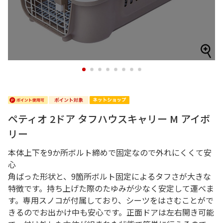
1
2
3
4
5
6
7
8
ペティオ 2ドア タフハウスキャリー M アイボ
リー
本体上下を9か所ボルト締めで固定なので外れにくくて安
心
角ばった形状と、9箇所ボルト固定によるタフさが大きな
特徴です。持ち上げた際のたゆみが少なく安定して運べま
す。専用スノコが付属しており、シーツをはさむことがで
きるのでお出かけ中も安心です。正面ドアは左右開き可能