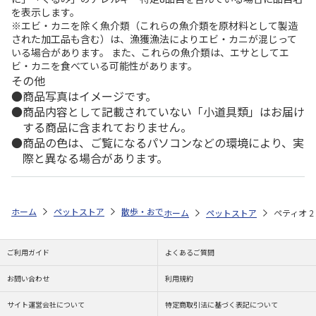
を表示します。
※エビ・カニを除く魚介類（これらの魚介類を原材料として製造
された加工品も含む）は、漁獲漁法によりエビ・カニが混じって
いる場合があります。 また、これらの魚介類は、エサとしてエ
ビ・カニを食べている可能性があります。
その他
商品写真はイメージです。
商品内容として記載されていない「小道具類」はお届け
する商品に含まれておりません。
商品の色は、ご覧になるパソコンなどの環境により、実
際と異なる場合があります。
ホーム
ペットストア
散歩・おでかけ
キャリー・ドライブ用品（猫用
ホーム
ペットストア
ペティオ 
ご利用ガイド
よくあるご質問
お問い合わせ
利用規約
サイト運営会社について
特定商取引法に基づく表記について