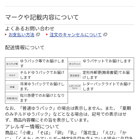
マークや記載内容について
よくあるお問い合わせ
お支払い方法
注文のキャンセルについて
配送情報について
ゆうパック等でお届けしま
ゆうパケットでお届けします
す
チルドゆうパックでお届け
定形外郵便(簡易書留)でお届
します
けします
冷凍ゆうパックでお届けし
レターパックライトでお届け
ます。
します
佐川急便でのお届けとなり
ます
なお、「普通ゆうパック」の場合は表示しません。また、「夏期
のみチルドゆうパック」などとなる場合は、記号での表示はせ
ず、商品内容欄にその旨を表示しています。
アレルギー情報について
商品に「小麦」「そば」「卵」「乳」「落花生」「えび」「か
に」「くるみ」のアレルギー特定8品目を含んでいる場合に品目名