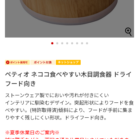
1
2
3
4
5
6
7
8
ペティオ ネココ食べやすい木目調食器 ドライ
フード向き
ストーンウェア製でにおいや汚れが付きにくい
インテリアに馴染むデザイン。突起形状によりフードを食
べやすい。(特許取得済)傾斜により、フードが手前に集ま
りやすく残しにくい形状。ドライフード向き。
※夏季休業日のご案内※