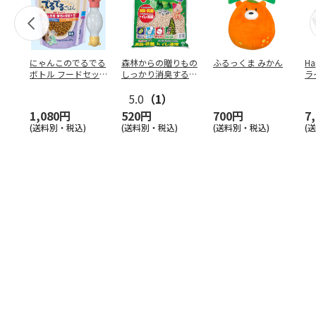
にゃんこのでるでる
森林からの贈りもの
ふるっくま みかん
Ha
ボトル フードセッ
しっかり消臭するひ
ラ
ト
のきの猫砂 7L
ー
5.0
（1）
1,080円
520円
700円
7
(送料別・税込)
(送料別・税込)
(送料別・税込)
(