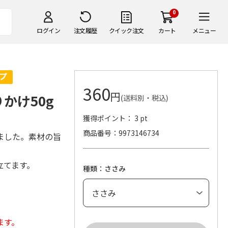
0
ログイン
注文履歴
クイック注文
カート
メニュー
360
円
かけ50g
(送料別・税込)
獲得ポイント： 3 pt
商品番号
9973146734
ました。素材の旨
立てます。
種類：ささみ
。
ます。