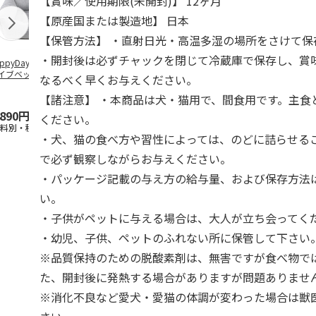
【賞味／使用期限(未開封)】 12ヶ月
【原産国または製造地】 日本
【保管方法】 ・直射日光・高温多湿の場所をさけて保
・開封後は必ずチャックを閉じて冷蔵庫で保存し、賞
ppyDays 2wayド
獣医師開発 ニオイ
デオトイレ 飛び散
無添加良品 
イブベッド グレ
をとる砂専用 猫ト
らない消臭・抗菌サ
ムデンタルコ
なるべく早くお与えください。
イレ ナチュラルグ
ンド 4L
ぐるぐるボー
レー
…
【諸注意】 ・本商品は犬・猫用で、間食用です。主食
,890円
1,550円
1,320円
470円
ください。
送料別・税込)
(送料別・税込)
(送料別・税込)
(送料別・税込
・犬、猫の食べ方や習性によっては、のどに詰らせる
で必ず観察しながらお与えください。
・パッケージ記載の与え方の給与量、および保存方法
い。
・子供がペットに与える場合は、大人が立ち会ってく
・幼児、子供、ペットのふれない所に保管して下さい
※品質保持のための脱酸素剤は、無害ですが食べ物で
た、開封後に発熱する場合がありますが問題ありませ
※消化不良など愛犬・愛猫の体調が変わった場合は獣