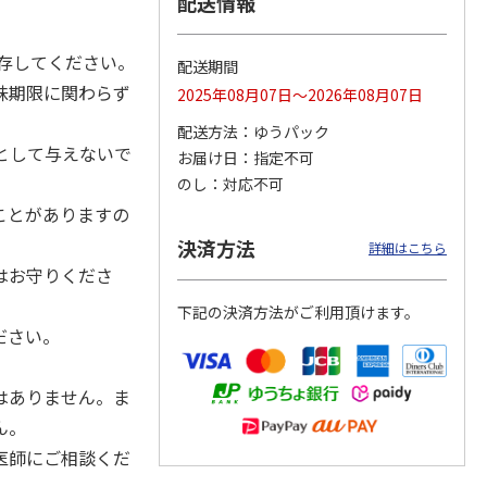
配送情報
存してください。
配送期間
味期限に関わらず
2025年08月07日～2026年08月07日
カムカ
銀のスプーン パウ
ペット線香 虹のか
CIAO 香り立つクラ
ーン
チ 健康に育つ子ね
なた フルーティフ
ンキー ちゅ～る和
配送方法
ゆうパック
ン型 S
こ用 まぐろ・かつ
ローラルの香り
えBOX とりささ
…
おに
…
として与えないで
お届け日
指定不可
120円
590円
380円
のし
対応不可
)
(送料別・税込)
(送料別・税込)
(送料別・税込)
ことがありますの
決済方法
詳細はこちら
はお守りくださ
下記の決済方法がご利用頂けます。
ださい。
。
はありません。ま
ん。
医師にご相談くだ