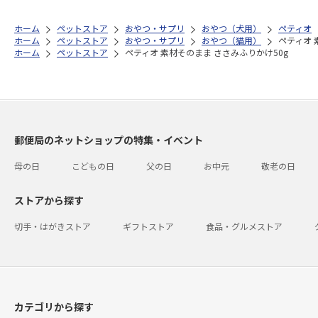
ホーム
ペットストア
おやつ・サプリ
おやつ（犬用）
ペティオ
ホーム
ペットストア
おやつ・サプリ
おやつ（猫用）
ペティオ 
ホーム
ペットストア
ペティオ 素材そのまま ささみふりかけ50g
郵便局のネットショップの特集・イベント
母の日
こどもの日
父の日
お中元
敬老の日
ストアから探す
切手・はがきストア
ギフトストア
食品・グルメストア
カテゴリから探す