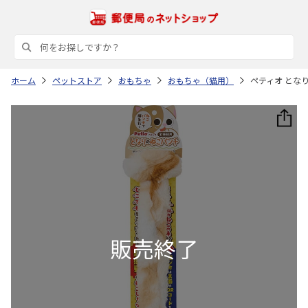
ホーム
ペットストア
おもちゃ
おもちゃ（猫用）
ペティオ とな