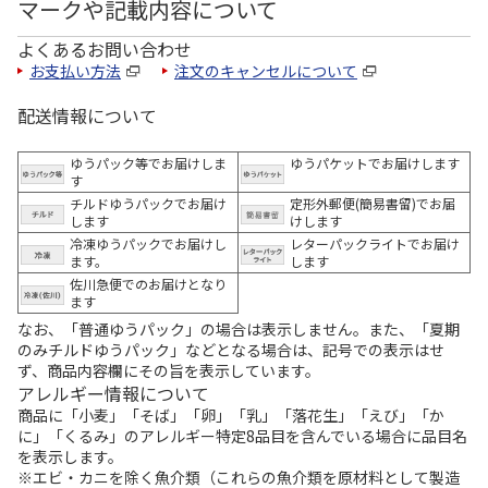
マークや記載内容について
よくあるお問い合わせ
お支払い方法
注文のキャンセルについて
配送情報について
ゆうパック等でお届けしま
ゆうパケットでお届けします
す
チルドゆうパックでお届け
定形外郵便(簡易書留)でお届
します
けします
冷凍ゆうパックでお届けし
レターパックライトでお届け
ます。
します
佐川急便でのお届けとなり
ます
なお、「普通ゆうパック」の場合は表示しません。また、「夏期
のみチルドゆうパック」などとなる場合は、記号での表示はせ
ず、商品内容欄にその旨を表示しています。
アレルギー情報について
商品に「小麦」「そば」「卵」「乳」「落花生」「えび」「か
に」「くるみ」のアレルギー特定8品目を含んでいる場合に品目名
を表示します。
※エビ・カニを除く魚介類（これらの魚介類を原材料として製造