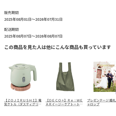
販売期間
2025年08月01日～2026年07月31日
配送期間
2025年08月07日～2026年08月07日
この商品を見た人は他にこんな商品も買っています
【ＺＯＪＩＲＵＳＨＩ】電
【ＤＥＣＯ＋】Ｒｅ：ＷＥ
プレゼンテージ 婚
気ケトル（ダスティグリー
ＡＲイージーケアトート
ャロップ
ン） ＣＫ－ＳＡ０６－Ｇ
（オリーブ） ００５０－
Ｚ
０２