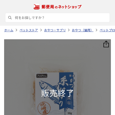
ホーム
ペットストア
おやつ・サプリ
おやつ（猫用）
ペットプロ