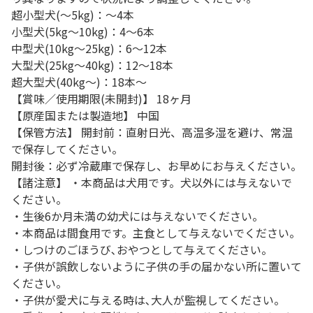
超小型犬(～5kg)：～4本
小型犬(5kg～10kg)：4～6本
中型犬(10kg～25kg)：6～12本
大型犬(25kg～40kg)：12～18本
超大型犬(40kg～)：18本～
【賞味／使用期限(未開封)】 18ヶ月
【原産国または製造地】 中国
【保管方法】 開封前：直射日光、高温多湿を避け、常温
で保存してください。
開封後：必ず冷蔵庫で保存し、お早めにお与えください。
【諸注意】 ・本商品は犬用です。犬以外には与えないで
ください。
・生後6か月未満の幼犬には与えないでください。
・本商品は間食用です。主食として与えないでください。
・しつけのごほうび､おやつとして与えてください。
・子供が誤飲しないように子供の手の届かない所に置いて
ください。
・子供が愛犬に与える時は､大人が監視してください。