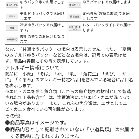
ゆうパック等でお届けしま
ゆうパケットでお届けします
す
チルドゆうパックでお届け
定形外郵便(簡易書留)でお届
します
けします
冷凍ゆうパックでお届けし
レターパックライトでお届け
ます。
します
佐川急便でのお届けとなり
ます
なお、「普通ゆうパック」の場合は表示しません。また、「夏期
のみチルドゆうパック」などとなる場合は、記号での表示はせ
ず、商品内容欄にその旨を表示しています。
アレルギー情報について
商品に「小麦」「そば」「卵」「乳」「落花生」「えび」「か
に」「くるみ」のアレルギー特定8品目を含んでいる場合に品目名
を表示します。
※エビ・カニを除く魚介類（これらの魚介類を原材料として製造
された加工品も含む）は、漁獲漁法によりエビ・カニが混じって
いる場合があります。 また、これらの魚介類は、エサとしてエ
ビ・カニを食べている可能性があります。
その他
商品写真はイメージです。
商品内容として記載されていない「小道具類」はお届け
する商品に含まれておりません。