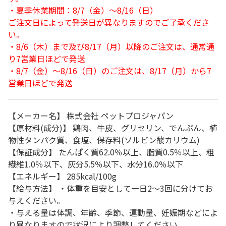
・夏季休業期間：8/7（金）～8/16（日）
ご注文日によって発送日が異なりますのでご了承くださ
い。
・8/6（木）まで及び8/17（月）以降のご注文は、通常通
り7営業日ほどで発送
・8/7（金）～8/16（日）のご注文は、8/17（月）から7
営業日ほどで発送
【メーカー名】 株式会社 ペットプロジャパン
【原材料(成分)】 鶏肉、牛皮、グリセリン、でんぷん、植
物性タンパク質、食塩、保存料(ソルビン酸カリウム)
【保証成分】 たんぱく質62.0％以上、脂質0.5％以上、粗
繊維1.0％以下、灰分5.5％以下、水分16.0％以下
【エネルギー】 285kcal/100g
【給与方法】 ・体重を目安として一日2～3回に分けてお
与えください。
・与える量は体調、年齢、季節、運動量、妊娠期などによ
り異なりますので状況により調整してください。