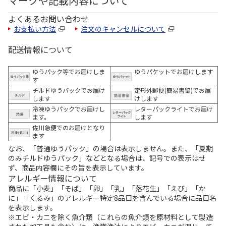
マークや記載内容について
よくあるお問い合わせ
お支払い方法
注文のキャンセルについて
配送情報について
ゆうパック等でお届けしま
ゆうパケットでお届けします
す
チルドゆうパックでお届け
定形外郵便(簡易書留)でお届
します
けします
冷凍ゆうパックでお届けし
レターパックライトでお届け
ます。
します
佐川急便でのお届けとなり
ます
なお、「普通ゆうパック」の場合は表示しません。また、「夏期
のみチルドゆうパック」などとなる場合は、記号での表示はせ
ず、商品内容欄にその旨を表示しています。
アレルギー情報について
商品に「小麦」「そば」「卵」「乳」「落花生」「えび」「か
に」「くるみ」のアレルギー特定8品目を含んでいる場合に品目名
を表示します。
※エビ・カニを除く魚介類（これらの魚介類を原材料として製造