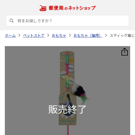
ホーム
ペットストア
おもちゃ
おもちゃ（猫用）
スティック猫じ