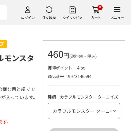
0
ログイン
注文履歴
クイック注文
カート
メニュー
460
円
フルモンスタ
(送料別・税込)
獲得ポイント： 4 pt
商品番号
9973146594
の様な目と紐でで
ーが入っています。
種類：カラフルモンスター ターコイズ
ます。