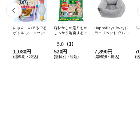
にゃんこのでるでる
森林からの贈りもの
HappyDays 2wayド
ふ
ボトル フードセッ
しっかり消臭するひ
ライブベッド グレ
ト
のきの猫砂 7L
ー
5.0
（1）
1,080円
520円
7,890円
7
(送料別・税込)
(送料別・税込)
(送料別・税込)
(