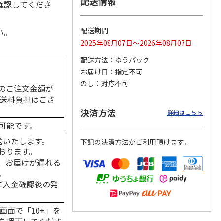
配送情報
確認してくださ
配送期間
い。
2025年08月07日～2026年08月07日
カムカ
銀のスプーン パウ
ペット線香 虹のか
CIAO 香り立つクラ
ーン
チ 健康に育つ子ね
なた フルーティフ
ンキー ちゅ～る和
配送方法
ゆうパック
ン型 S
こ用 まぐろ・かつ
ローラルの香り
えBOX とりささ
…
おに
…
お届け日
指定不可
120円
590円
380円
のし
対応不可
のご注文金額が
)
(送料別・税込)
(送料別・税込)
(送料別・税込)
の送料負担はござ
決済方法
詳細はこちら
可能です。
送いたします。
下記の決済方法がご利用頂けます。
おります。
、お届けが遅れる
。
はご入金確認後の発
画面で「10+」を