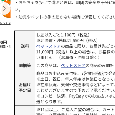
・おもちゃを投げて遊ぶときは、周囲の安全を十分に
い。
・幼児やペットの手の届かない場所に保管してくださ
るっくま みかん
デオトイレ 飛び散
獣医師開発 ニオイ
無添加良品 
らない消臭・抗菌サ
をとる砂専用 猫ト
ムデンタルコ
ンド 4L
イレ ナチュラルグ
ぐるぐるボー
お届け先ごと1,100円（税込）
レー
…
※北海道・沖縄は1,650円（税込）
00円
1,320円
1,550円
470円
送料
ペットストア
の商品に限り、お届け先ごと
送料別・税込)
(送料別・税込)
(送料別・税込)
(送料別・税込
11,000円（税込）以上の場合は、お客様
いません。（北海道・沖縄は除く）
同梱等
この商品は、
ペットストア
の商品のみ同梱
商品はお申込み受付後、7営業日程度で発
※土日、祝日、年末年始は休業日となって
お届け
※在庫状況、天候や交通事情などによって
予定日
ことがございますので予めご了承ください
※コンビニ決済、PayEasyでのお支払い
送となります。
※11点以上、ご購入希望の場合は、カート