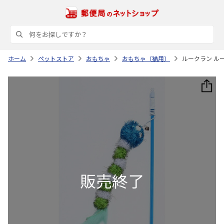
ホーム
ペットストア
おもちゃ
おもちゃ（猫用）
ルークラン ル