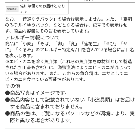
佐川急便でのお届けとなり
ます
なお、「普通ゆうパック」の場合は表示しません。また、「夏期
のみチルドゆうパック」などとなる場合は、記号での表示はせ
ず、商品内容欄にその旨を表示しています。
アレルギー情報について
商品に「小麦」「そば」「卵」「乳」「落花生」「えび」「か
に」「くるみ」のアレルギー特定8品目を含んでいる場合に品目名
を表示します。
※エビ・カニを除く魚介類（これらの魚介類を原材料として製造
された加工品も含む）は、漁獲漁法によりエビ・カニが混じって
いる場合があります。 また、これらの魚介類は、エサとしてエ
ビ・カニを食べている可能性があります。
その他
商品写真はイメージです。
商品内容として記載されていない「小道具類」はお届け
する商品に含まれておりません。
商品の色は、ご覧になるパソコンなどの環境により、実
際と異なる場合があります。