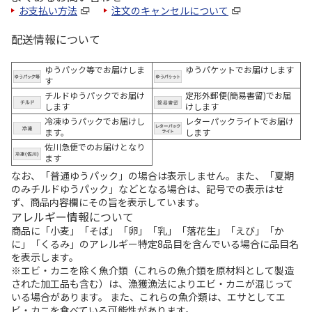
お支払い方法
注文のキャンセルについて
配送情報について
ゆうパック等でお届けしま
ゆうパケットでお届けします
す
チルドゆうパックでお届け
定形外郵便(簡易書留)でお届
します
けします
冷凍ゆうパックでお届けし
レターパックライトでお届け
ます。
します
佐川急便でのお届けとなり
ます
なお、「普通ゆうパック」の場合は表示しません。また、「夏期
のみチルドゆうパック」などとなる場合は、記号での表示はせ
ず、商品内容欄にその旨を表示しています。
アレルギー情報について
商品に「小麦」「そば」「卵」「乳」「落花生」「えび」「か
に」「くるみ」のアレルギー特定8品目を含んでいる場合に品目名
を表示します。
※エビ・カニを除く魚介類（これらの魚介類を原材料として製造
された加工品も含む）は、漁獲漁法によりエビ・カニが混じって
いる場合があります。 また、これらの魚介類は、エサとしてエ
ビ・カニを食べている可能性があります。