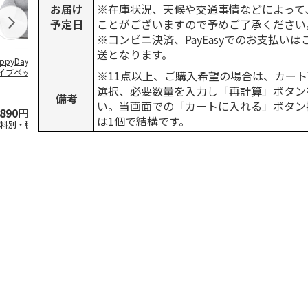
お届け
※在庫状況、天候や交通事情などによって
予定日
ことがございますので予めご了承ください
※コンビニ決済、PayEasyでのお支払い
送となります。
ppyDays 2wayド
獣医師開発 ニオイ
デオトイレ 飛び散
無添加良品 
イブベッド グレ
をとる砂専用 猫ト
らない消臭・抗菌サ
ムデンタルコ
※11点以上、ご購入希望の場合は、カート
イレ ナチュラルグ
ンド 4L
ぐるぐるボー
選択、必要数量を入力し「再計算」ボタン
レー
…
備考
い。当画面での「カートに入れる」ボタン
,890円
1,550円
1,320円
470円
は1個で結構です。
送料別・税込)
(送料別・税込)
(送料別・税込)
(送料別・税込