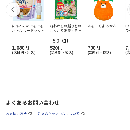
にゃんこのでるでる
森林からの贈りもの
ふるっくま みかん
Ha
ボトル フードセッ
しっかり消臭するひ
ラ
ト
のきの猫砂 7L
ー
5.0
（1）
1,080円
520円
700円
7
(送料別・税込)
(送料別・税込)
(送料別・税込)
(
よくあるお問い合わせ
お支払い方法
注文のキャンセルについて