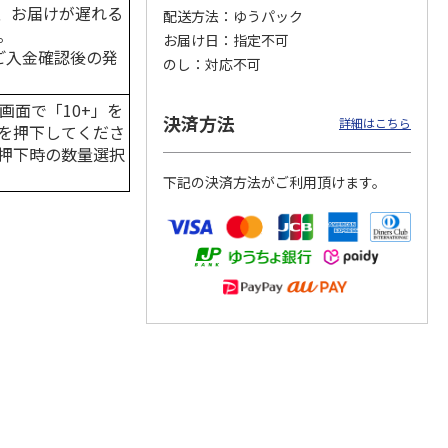
、お届けが遅れる
配送方法
ゆうパック
。
お届け日
指定不可
はご入金確認後の発
のし
対応不可
カムカ
銀のスプーン パウ
ペット線香 虹のか
CIAO 香り立つクラ
ーン
チ 健康に育つ子ね
なた フルーティフ
ンキー ちゅ～る和
画面で「10+」を
決済方法
ン型 S
こ用 まぐろ・かつ
ローラルの香り
えBOX とりささ
…
詳細はこちら
を押下してくださ
おに
…
押下時の数量選択
120円
590円
380円
下記の決済方法がご利用頂けます。
)
(送料別・税込)
(送料別・税込)
(送料別・税込)