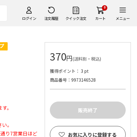
0
ログイン
注文履歴
クイック注文
カート
メニュー
370
円
(送料別・税込)
獲得ポイント： 3 pt
商品番号
9973146528
。
ます。
さい。
常通り7営業日ほど
お気に入りに登録する